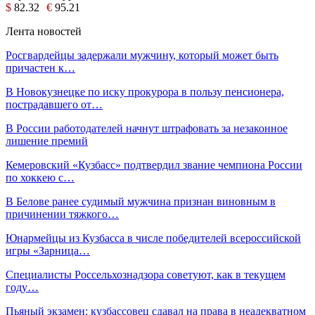
$
82.32
€
95.21
Лента новостей
Росгвардейцы задержали мужчину, который может быть
причастен к…
В Новокузнецке по иску прокурора в пользу пенсионера,
пострадавшего от…
В России работодателей начнут штрафовать за незаконное
лишение премий
Кемеровский «Кузбасс» подтвердил звание чемпиона России
по хоккею с…
В Белове ранее судимый мужчина признан виновным в
причинении тяжкого…
Юнармейцы из Кузбасса в числе победителей всероссийской
игры «Зарница…
Специалисты Россельхознадзора советуют, как в текущем
году…
Пьяный экзамен: кузбассовец сдавал на права в неадекватном