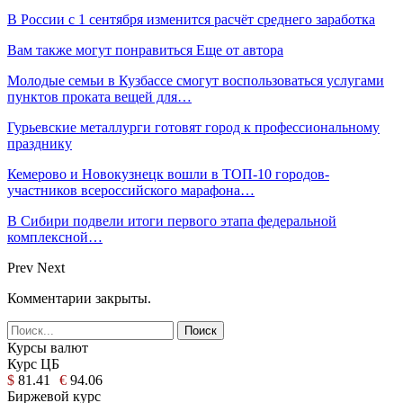
В России с 1 сентября изменится расчёт среднего заработка
Вам также могут понравиться
Еще от автора
Молодые семьи в Кузбассе смогут воспользоваться услугами
пунктов проката вещей для…
Гурьевские металлурги готовят город к профессиональному
празднику
Кемерово и Новокузнецк вошли в ТОП-10 городов-
участников всероссийского марафона…
В Сибири подвели итоги первого этапа федеральной
комплексной…
Prev
Next
Комментарии закрыты.
Курсы валют
Курс ЦБ
$
81.41
€
94.06
Биржевой курс