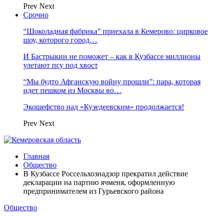
Prev
Next
Срочно
“Шоколадная фабрика” приехала в Кемерово: цирковое
шоу, которого город…
И Бастрыкин не поможет – как в Кузбассе миллионы
улетают псу под хвост
“Мы будто Афганскую войну прошли”: пара, которая
идет пешком из Москвы во…
Экошефство над «Кузедеевским» продолжается!
Prev
Next
Главная
Общество
В Кузбассе Россельхознадзор прекратил действие
декларации на партию ячменя, оформленную
предпринимателем из Гурьевского района
Общество