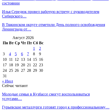
состоянии
Илья Середюк провел рабочую встречу с руководителем
Сибирского…
В Тяжинском округе отметили День полного освобождения
Ленинграда от…
Август 2026
Пн
Вт
Ср
Чт
Пт
Сб
Вс
1
2
3
4
5
6
7
8
9
10
11
12
13
14
15
16
17
18
19
20
21
22
23
24
25
26
27
28
29
30
31
« Июл
Сейчас читают
Молодые семьи в Кузбассе смогут воспользоваться
услугами…
Гурьевские металлурги готовят город к профессиональному…