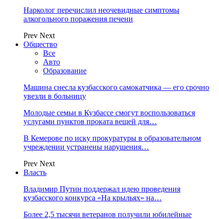
Нарколог перечислил неочевидные симптомы
алкогольного поражения печени
Prev
Next
Общество
Все
Авто
Образование
Машина снесла кузбасского самокатчика — его срочно
увезли в больницу
Молодые семьи в Кузбассе смогут воспользоваться
услугами пунктов проката вещей для…
В Кемерове по иску прокуратуры в образовательном
учреждении устранены нарушения…
Prev
Next
Власть
Владимир Путин поддержал идею проведения
кузбасского конкурса «На крыльях» на…
Более 2,5 тысячи ветеранов получили юбилейные