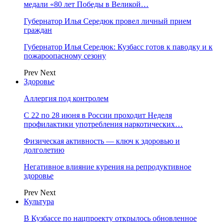
медали «80 лет Победы в Великой…
Губернатор Илья Середюк провел личный прием
граждан
Губернатор Илья Середюк: Кузбасс готов к паводку и к
пожароопасному сезону
Prev
Next
Здоровье
Аллергия под контролем
С 22 по 28 июня в России проходит Неделя
профилактики употребления наркотических…
Физическая активность — ключ к здоровью и
долголетию
Негативное влияние курения на репродуктивное
здоровье
Prev
Next
Культура
В Кузбассе по нацпроекту открылось обновленное