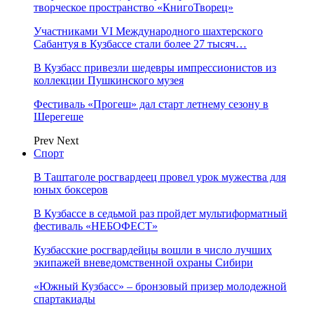
творческое пространство «КнигоТворец»
Участниками VI Международного шахтерского
Сабантуя в Кузбассе стали более 27 тысяч…
В Кузбасс привезли шедевры импрессионистов из
коллекции Пушкинского музея
Фестиваль «Прогеш» дал старт летнему сезону в
Шерегеше
Prev
Next
Спорт
В Таштаголе росгвардеец провел урок мужества для
юных боксеров
В Кузбассе в седьмой раз пройдет мультиформатный
фестиваль «НЕБОФЕСТ»
Кузбасские росгвардейцы вошли в число лучших
экипажей вневедомственной охраны Сибири
«Южный Кузбасс» – бронзовый призер молодежной
спартакиады