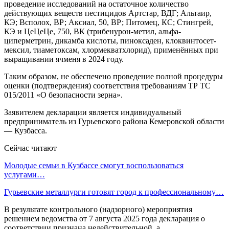
проведение исследований на остаточное количество
действующих веществ пестицидов Артстар, ВДГ; Альтаир,
КЭ; Всполох, ВР; Аксиал, 50, ВР; Питомец, КС; Стингрей,
КЭ и ЦеЦеЦе, 750, ВК (трибенурон-метил, альфа-
циперметрин, дикамба кислоты, пиноксаден, клоквинтосет-
мексил, тиаметоксам, хлормекватхлорид), применённых при
выращивании ячменя в 2024 году.
Таким образом, не обеспечено проведение полной процедуры
оценки (подтверждения) соответствия требованиям ТР ТС
015/2011 «О безопасности зерна».
Заявителем декларации является индивидуальный
предприниматель из Гурьевского района Кемеровской области
— Кузбасса.
Сейчас читают
Молодые семьи в Кузбассе смогут воспользоваться
услугами…
Гурьевские металлурги готовят город к профессиональному…
В результате контрольного (надзорного) мероприятия
решением ведомства от 7 августа 2025 года декларация о
соответствии признана недействительной, а