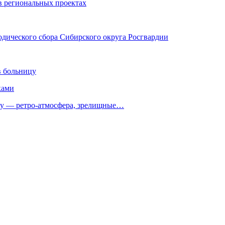
 в региональных проектах
дического сбора Сибирского округа Росгвардии
в больницу
ками
 — ретро‑атмосфера, зрелищные…