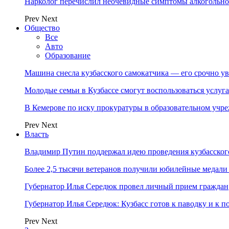
Нарколог перечислил неочевидные симптомы алкогольно
Prev
Next
Общество
Все
Авто
Образование
Машина снесла кузбасского самокатчика — его срочно ув
Молодые семьи в Кузбассе смогут воспользоваться услу
В Кемерове по иску прокуратуры в образовательном уч
Prev
Next
Власть
Владимир Путин поддержал идею проведения кузбасског
Более 2,5 тысячи ветеранов получили юбилейные медали
Губернатор Илья Середюк провел личный прием граждан
Губернатор Илья Середюк: Кузбасс готов к паводку и к 
Prev
Next