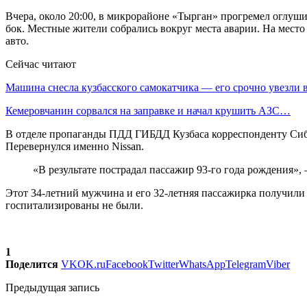
Вчера, около 20:00, в микрорайоне «Тырган» прогремел оглуш
бок. Местные жители собрались вокруг места аварии. На мест
авто.
Сейчас читают
Машина снесла кузбасского самокатчика — его срочно увезли
Кемеровчанин сорвался на заправке и начал крушить АЗС…
В отделе пропаганды ПДД ГИБДД Кузбаса корреспонденту Сибдеп
Перевернулся именно Nissan.
«В результате пострадал пассажир 93-го года рождения»,
Этот 34-летний мужчина и его 32-летняя пассажирка получили 
госпитализированы не были.
1
Поделится
VK
OK.ru
Facebook
Twitter
WhatsApp
Telegram
Viber
Предыдущая запись