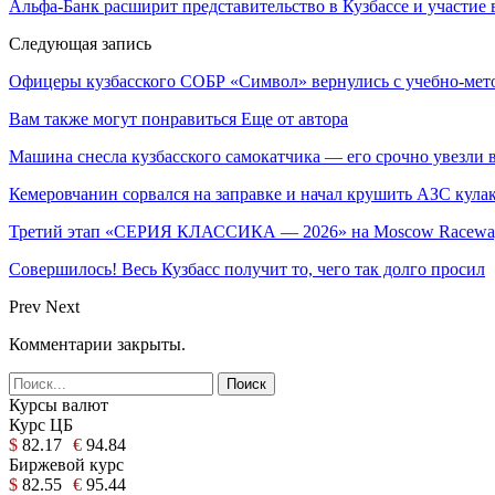
Альфа-Банк расширит представительство в Кузбассе и участие
Следующая запись
Офицеры кузбасского СОБР «Символ» вернулись с учебно-мето
Вам также могут понравиться
Еще от автора
Машина снесла кузбасского самокатчика — его срочно увезли 
Кемеровчанин сорвался на заправке и начал крушить АЗС кула
Третий этап «СЕРИЯ КЛАССИКА — 2026» на Moscow Raceway
Совершилось! Весь Кузбасс получит то, чего так долго просил
Prev
Next
Комментарии закрыты.
Курсы валют
Курс ЦБ
$
82.17
€
94.84
Биржевой курс
$
82.55
€
95.44