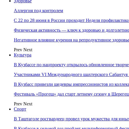
Здоровье
Аллергия под контролем
С 22 по 28 июня в России проходит Неделя профилакти
Физическая активность — ключ к здоровью и долголети
Негативное влияние курения на репродуктивное здоровь
Prev
Next
Культура
В Кузбассе по нацпроекту открылось обновленное творч
Участниками VI Международного шахтерского Сабантуя в
В Кузбасс привезли шедевры импрессионистов из колле
Фестиваль «Прогеш» дал старт летнему сезону в Шереге
Prev
Next
Спорт
В Таштаголе росгвардеец провел урок мужества для юны
В Кузбассе в седьмой раз пройдет мультиформатный ф