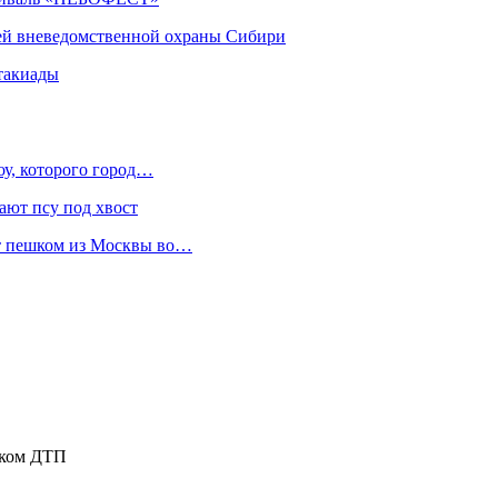
ей вневедомственной охраны Сибири
такиады
оу, которого город…
ают псу под хвост
ет пешком из Москвы во…
тком ДТП