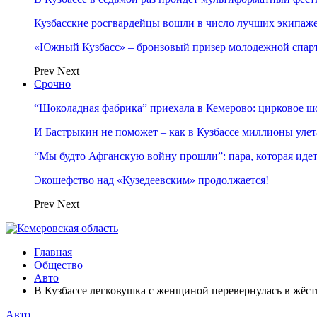
Кузбасские росгвардейцы вошли в число лучших экипаж
«Южный Кузбасс» – бронзовый призер молодежной спар
Prev
Next
Срочно
“Шоколадная фабрика” приехала в Кемерово: цирковое ш
И Бастрыкин не поможет – как в Кузбассе миллионы улет
“Мы будто Афганскую войну прошли”: пара, которая ид
Экошефство над «Кузедеевским» продолжается!
Prev
Next
Главная
Общество
Авто
В Кузбассе легковушка с женщиной перевернулась в жёс
Авто