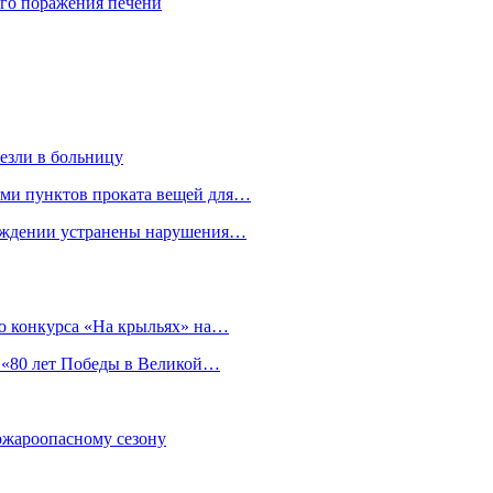
го поражения печени
езли в больницу
гами пунктов проката вещей для…
реждении устранены нарушения…
о конкурса «На крыльях» на…
 «80 лет Победы в Великой…
пожароопасному сезону