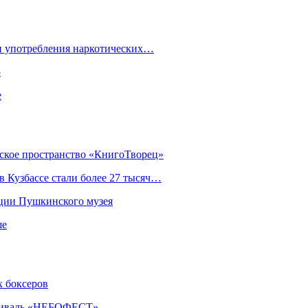
ки употребления наркотических…
ю
е
еское пространство «КнигоТворец»
 Кузбассе стали более 27 тысяч…
кции Пушкинского музея
ше
х боксеров
естиваль «НЕБОФЕСТ»