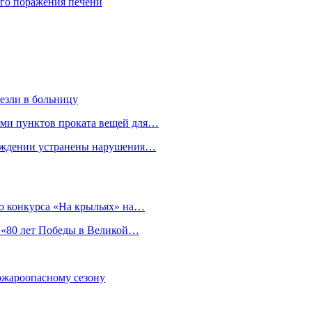
го поражения печени
езли в больницу
гами пунктов проката вещей для…
реждении устранены нарушения…
о конкурса «На крыльях» на…
 «80 лет Победы в Великой…
пожароопасному сезону