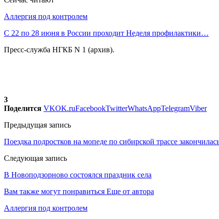
Аллергия под контролем
С 22 по 28 июня в России проходит Неделя профилактики…
Пресс-служба НГКБ N 1 (архив).
3
Поделится
VK
OK.ru
Facebook
Twitter
WhatsApp
Telegram
Viber
Предыдущая запись
Поездка подростков на мопеде по сибирской трассе закончилас
Следующая запись
В Новоподзорново состоялся праздник села
Вам также могут понравиться
Еще от автора
Аллергия под контролем