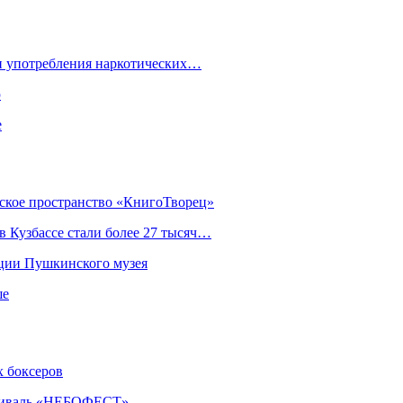
ки употребления наркотических…
ю
е
еское пространство «КнигоТворец»
 Кузбассе стали более 27 тысяч…
кции Пушкинского музея
ше
х боксеров
естиваль «НЕБОФЕСТ»