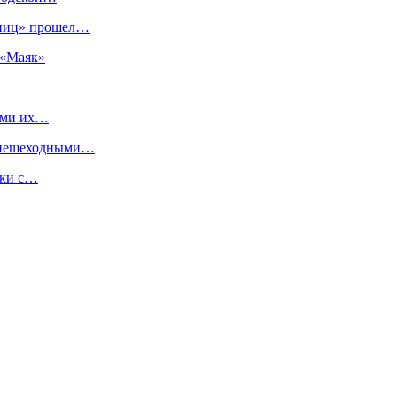
раниц» прошел…
 «Маяк»
тами их…
д пешеходными…
дки с…