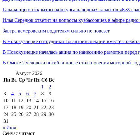
Гала-концерт открытого конкурса народных талантов «БеZ г
Илья Середюк ответит на вопросы кузбассовцев в эфире радио
Завтра кемеровским водителям сильно не повезет
В Новокузнецке сотрудники Госавтоинспекции вместе с ребя
В Новокузнецке началась акция по нанесению разметки пере
В Омске 2 человека погибли после столкновения моторной ло
Август 2026
Пн
Вт
Ср
Чт
Пт
Сб
Вс
1
2
3
4
5
6
7
8
9
10
11
12
13
14
15
16
17
18
19
20
21
22
23
24
25
26
27
28
29
30
31
« Июл
Сейчас читают