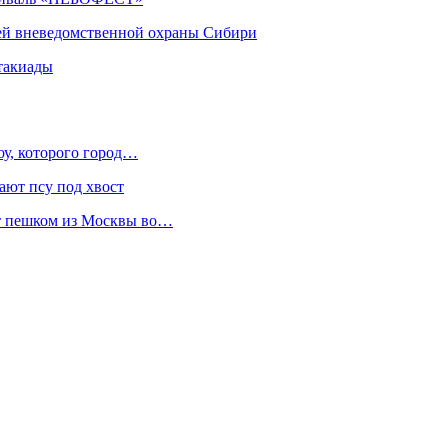
ей вневедомственной охраны Сибири
такиады
оу, которого город…
ают псу под хвост
ет пешком из Москвы во…