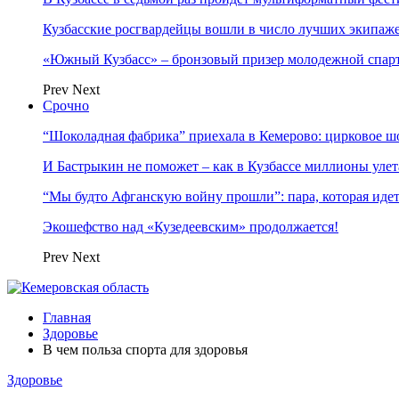
Кузбасские росгвардейцы вошли в число лучших экипаж
«Южный Кузбасс» – бронзовый призер молодежной спар
Prev
Next
Срочно
“Шоколадная фабрика” приехала в Кемерово: цирковое ш
И Бастрыкин не поможет – как в Кузбассе миллионы улет
“Мы будто Афганскую войну прошли”: пара, которая ид
Экошефство над «Кузедеевским» продолжается!
Prev
Next
Главная
Здоровье
В чем польза спорта для здоровья
Здоровье