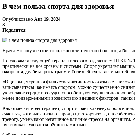
В чем польза спорта для здоровья
Опубликовано
Авг 19, 2024
3
Поделится
Врачи Новокузнецкой городской клинической больницы № 1 имен
По словам заведующей терапевтическим отделением НГКБ № 1,
практически на все органы и системы. Спорт укрепляет мышцы
ожирения, диабета, риск травм и болезней суставов и костей, в
«В целом умеренная физическая активность оказывает положите
записывайтесь! Занимаясь спортом, можно существенно снизить
укрепляют сердце и сосуды, способствуют улучшению кровообр
менее подверженными воздействию внешних факторов, таких к
Как отмечает врач-терапевт, спорт играет ключевую роль в п
счастья», которые снижают продукцию кортизола, способствую
тревогу, уменьшают негативное влияние стресса на организм. 
чувствовать удовлетворённость жизнью.
Сейчас читают