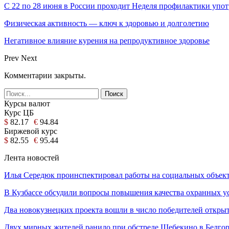
С 22 по 28 июня в России проходит Неделя профилактики упо
Физическая активность — ключ к здоровью и долголетию
Негативное влияние курения на репродуктивное здоровье
Prev
Next
Комментарии закрыты.
Курсы валют
Курс ЦБ
$
82.17
€
94.84
Биржевой курс
$
82.55
€
95.44
Лента новостей
Илья Середюк проинспектировал работы на социальных объе
В Кузбассе обсудили вопросы повышения качества охранных 
Два новокузнецких проекта вошли в число победителей откр
Двух мирных жителей ранило при обстреле Шебекино в Белг