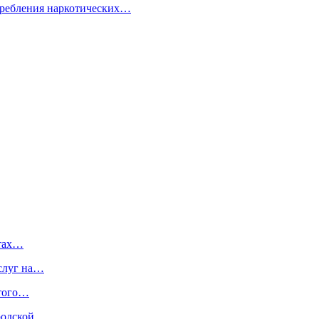
требления наркотических…
ктах…
услуг на…
ытого…
ородской…