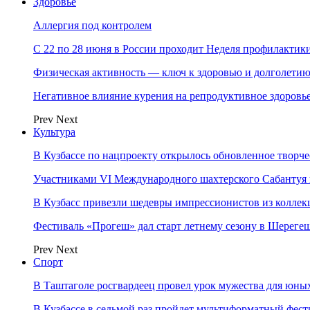
Здоровье
Аллергия под контролем
С 22 по 28 июня в России проходит Неделя профилакти
Физическая активность — ключ к здоровью и долголети
Негативное влияние курения на репродуктивное здоровь
Prev
Next
Культура
В Кузбассе по нацпроекту открылось обновленное творч
Участниками VI Международного шахтерского Сабантуя в
В Кузбасс привезли шедевры импрессионистов из колле
Фестиваль «Прогеш» дал старт летнему сезону в Шереге
Prev
Next
Спорт
В Таштаголе росгвардеец провел урок мужества для юны
В Кузбассе в седьмой раз пройдет мультиформатный ф