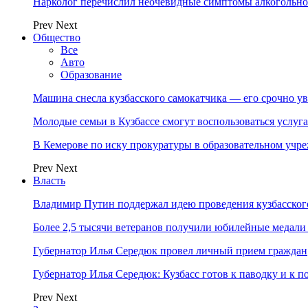
Нарколог перечислил неочевидные симптомы алкогольно
Prev
Next
Общество
Все
Авто
Образование
Машина снесла кузбасского самокатчика — его срочно ув
Молодые семьи в Кузбассе смогут воспользоваться услу
В Кемерове по иску прокуратуры в образовательном уч
Prev
Next
Власть
Владимир Путин поддержал идею проведения кузбасског
Более 2,5 тысячи ветеранов получили юбилейные медали
Губернатор Илья Середюк провел личный прием граждан
Губернатор Илья Середюк: Кузбасс готов к паводку и к 
Prev
Next