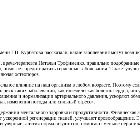
и Г.П. Курбатова рассказали, какие заболевания могут возникн
 врача-терапевта Натальи Трофименко, правильно подобранные
, помогает предотвратить сердечные заболевания. Также улучш
ключая остеопороз.
льное влияние на наш организм в любом возрасте. Поэтому если 
 риск таких заболеваний, как ишемическая болезнь сердца, инс
ащения и нормализации артериального давления, ускоряют обме
ак изменения погоды или сильный стресс».
оддержании ментального здоровья и продуктивности. Физическа
т ускоренной регенерации тканей, улучшают кровообращение. Э
Регулярные занятия нормализуют сон, помогают меньше нервнича