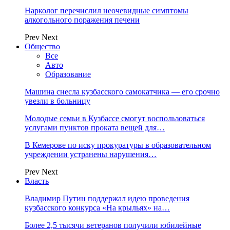
Нарколог перечислил неочевидные симптомы
алкогольного поражения печени
Prev
Next
Общество
Все
Авто
Образование
Машина снесла кузбасского самокатчика — его срочно
увезли в больницу
Молодые семьи в Кузбассе смогут воспользоваться
услугами пунктов проката вещей для…
В Кемерове по иску прокуратуры в образовательном
учреждении устранены нарушения…
Prev
Next
Власть
Владимир Путин поддержал идею проведения
кузбасского конкурса «На крыльях» на…
Более 2,5 тысячи ветеранов получили юбилейные