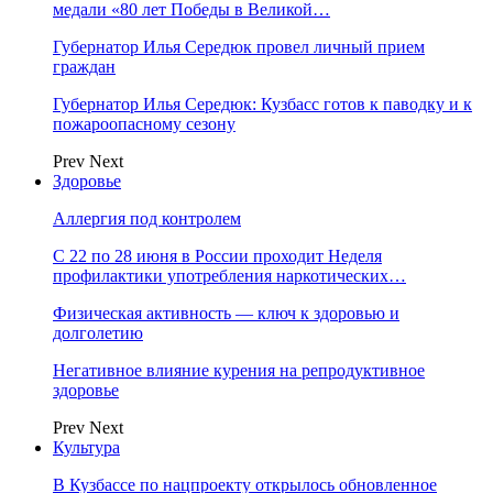
медали «80 лет Победы в Великой…
Губернатор Илья Середюк провел личный прием
граждан
Губернатор Илья Середюк: Кузбасс готов к паводку и к
пожароопасному сезону
Prev
Next
Здоровье
Аллергия под контролем
С 22 по 28 июня в России проходит Неделя
профилактики употребления наркотических…
Физическая активность — ключ к здоровью и
долголетию
Негативное влияние курения на репродуктивное
здоровье
Prev
Next
Культура
В Кузбассе по нацпроекту открылось обновленное