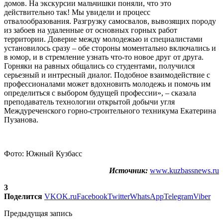
домов. На экскурсии мальчишки поняли, что это
действительно так! Мы увидели и процесс
отвалообразования. Разгрузку самосвалов, вывозящих породу
из забоев на удаленные от основных горных работ
территории. Доверие между молодежью и специалистами
установилось сразу – обе стороны моментально включались и
в юмор, и в стремление узнать что-то новое друг от друга.
Горняки на равных общались со студентами, получился
серьезный и интресный диалог. Подобное взаимодействие с
профессионалами может вдохновить молодежь и помочь им
определиться с выбором будущей профессии», – сказала
преподаватель технологии открытой добычи угля
Междуреченского горно-строительного техникума Екатерина
Пузанова.
Фото: Южный Кузбасс
Источник:
www.kuzbassnews.ru
3
Поделится
VK
OK.ru
Facebook
Twitter
WhatsApp
Telegram
Viber
Предыдущая запись