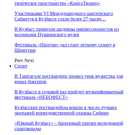
творческое пространство «КнигоТворец»
Участниками VI Международного шахтерского
Сабантуя в Кузбассе стали более 27 тысяч…
В Кузбасс привезли шедевры импрессионистов из
коллекции Пушкинского музея
Фестиваль «Прогеш» дал старт летнему сезону в
Шерегеше
Prev
Next
Спорт
В Таштаголе росгвардеец провел урок мужества для
юных боксеров
В Кузбассе в седьмой раз пройдет мультиформатный
фестиваль «НЕБОФЕСТ»
Кузбасские росгвардейцы вошли в число лучших
экипажей вневедомственной охраны Сибири
«Южный Кузбасс» – бронзовый призер молодежной
спартакиады