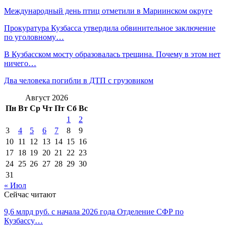
Международный день птиц отметили в Мариинском округе
Прокуратура Кузбасса утвердила обвинительное заключение
по уголовному…
В Кузбасском мосту образовалась трещина. Почему в этом нет
ничего…
Два человека погибли в ДТП с грузовиком
Август 2026
Пн
Вт
Ср
Чт
Пт
Сб
Вс
1
2
3
4
5
6
7
8
9
10
11
12
13
14
15
16
17
18
19
20
21
22
23
24
25
26
27
28
29
30
31
« Июл
Сейчас читают
9,6 млрд руб. с начала 2026 года Отделение СФР по
Кузбассу…