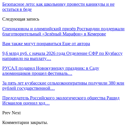
Безопасное лето: как школьнику провести каникулы и не
остаться в беде
Следующая запись
Спецназовцы и олимпийский призёр Росгвардии поддержали
благотворительный «Зелёный Марафон» в Кемерове
Вам также могут понравиться
Еще от автора
9,6 млрд руб. с начала 2026 года Отделение СФР по Кузбассу
направило на выплату…
РУСАЛ подарил Новокузнецку праздник: в Саду
алюминщиков прошел фестиваль…
За пять лет кузбасские сельхозкооперативы получили 380 млн
рублей государственной…
Председатель Российского экологического общества Рашид
Исмаилов оценил ход…
Prev
Next
Комментарии закрыты.