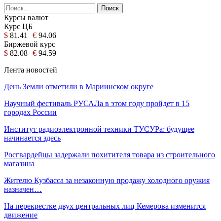
Курсы валют
Курс ЦБ
$
81.41
€
94.06
Биржевой курс
$
82.08
€
94.59
Лента новостей
День Земли отметили в Мариинском округе
Научный фестиваль РУСАЛа в этом году пройдет в 15
городах России
Институт радиоэлектронной техники ТУСУРа: будущее
начинается здесь
Росгвардейцы задержали похитителя товара из строительного
магазина
Жителю Кузбасса за незаконную продажу холодного оружия
назначен…
На перекрестке двух центральных лиц Кемерова изменится
движение