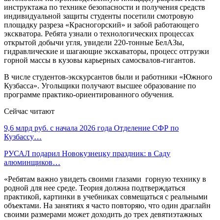
инструктажа по технике безопасности и получения средств
индивидуальной защиты студенты посетили смотровую
площадку разреза «Красногорский» и забой работающего
экскватора. Ребята узнали о технологических процессах
открытой добычи угля, увидели 220-тонные БелАЗы,
гидравлические и шагающие экскаваторы, процесс отгрузки
горной массы в кузовы карьерных самосвалов-гигантов.
В числе студентов-экскурсантов были и работники «Южного
Кузбасса». Угольщики получают высшее образование по
программе практико-ориентированного обучения.
Сейчас читают
9,6 млрд руб. с начала 2026 года Отделение СФР по
Кузбассу…
РУСАЛ подарил Новокузнецку праздник: в Саду
алюминщиков…
«Ребятам важно увидеть своими глазами горную технику в
родной для нее среде. Теория должна подтверждаться
практикой, картинки в учебниках совмещаться с реальными
объектами. На занятиях я часто повторяю, что один драглайн
своими размерами может доходить до трех девятиэтажных