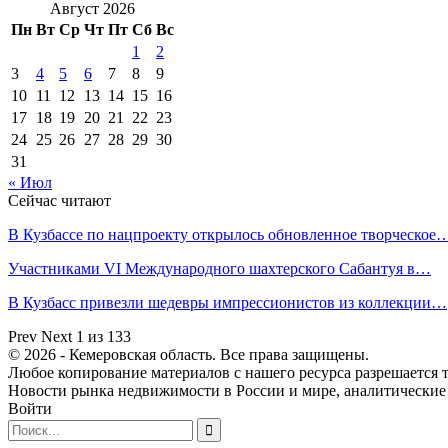
Август 2026
Пн
Вт
Ср
Чт
Пт
Сб
Вс
1
2
3
4
5
6
7
8
9
10
11
12
13
14
15
16
17
18
19
20
21
22
23
24
25
26
27
28
29
30
31
« Июл
Сейчас читают
В Кузбассе по нацпроекту открылось обновленное творческое
Участниками VI Международного шахтерского Сабантуя в…
В Кузбасс привезли шедевры импрессионистов из коллекции…
Prev
Next
1 из 133
© 2026 - Кемеровская область. Все права защищены.
Любое копирование материалов с нашего ресурса разрешается т
Новости рынка недвижимости в России и мире, аналитические
Войти