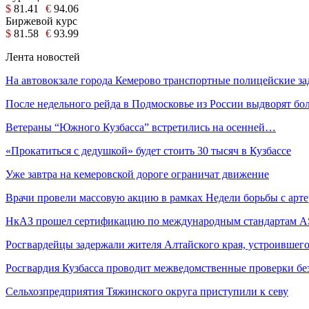
$
81.41
€
94.06
Биржевой курс
$
81.58
€
93.99
Лента новостей
На автовокзале города Кемерово транспортные полицейские 
После недельного рейда в Подмосковье из России выдворят бо
Ветераны “Южного Кузбасса” встретились на осенней…
«Прокатиться с дедушкой» будет стоить 30 тысяч в Кузбассе
Уже завтра на кемеровской дороге ограничат движение
Врачи провели массовую акцию в рамках Недели борьбы с ар
НкАЗ прошел сертификацию по международным стандартам A
Росгвардейцы задержали жителя Алтайского края, устроившег
Росгвардия Кузбасса проводит межведомственные проверки б
Сельхозпредприятия Тяжинского округа приступили к севу