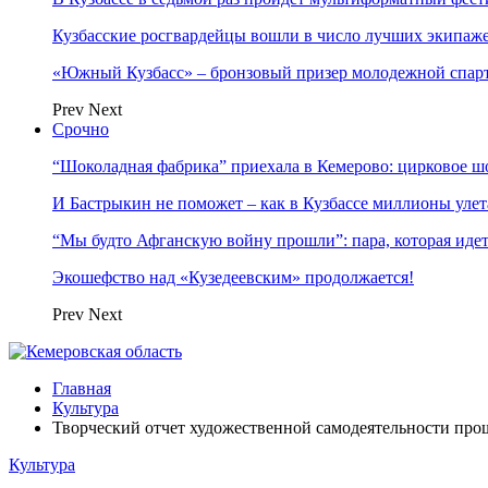
Кузбасские росгвардейцы вошли в число лучших экипаж
«Южный Кузбасс» – бронзовый призер молодежной спар
Prev
Next
Срочно
“Шоколадная фабрика” приехала в Кемерово: цирковое ш
И Бастрыкин не поможет – как в Кузбассе миллионы улет
“Мы будто Афганскую войну прошли”: пара, которая ид
Экошефство над «Кузедеевским» продолжается!
Prev
Next
Главная
Культура
Творческий отчет художественной самодеятельности прош
Культура