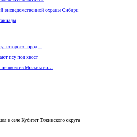
ей вневедомственной охраны Сибири
такиады
оу, которого город…
ают псу под хвост
ет пешком из Москвы во…
ел в селе Кубитет Тяжинского округа