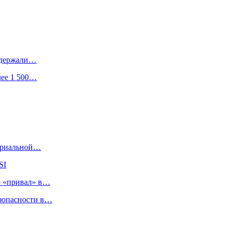
задержали…
лее 1 500…
териальной…
SI
о «привал» в…
езопасности в…