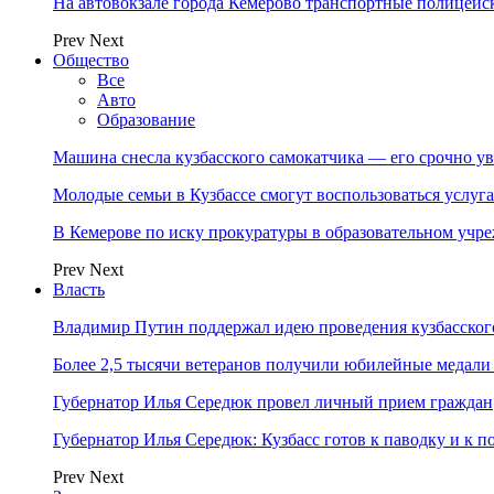
На автовокзале города Кемерово транспортные полицейс
Prev
Next
Общество
Все
Авто
Образование
Машина снесла кузбасского самокатчика — его срочно ув
Молодые семьи в Кузбассе смогут воспользоваться услу
В Кемерове по иску прокуратуры в образовательном уч
Prev
Next
Власть
Владимир Путин поддержал идею проведения кузбасског
Более 2,5 тысячи ветеранов получили юбилейные медали
Губернатор Илья Середюк провел личный прием граждан
Губернатор Илья Середюк: Кузбасс готов к паводку и к 
Prev
Next