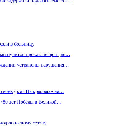
кие задержали подозреваемого в…
езли в больницу
гами пунктов проката вещей для…
реждении устранены нарушения…
о конкурса «На крыльях» на…
 «80 лет Победы в Великой…
пожароопасному сезону