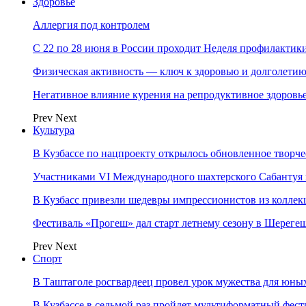
Здоровье
Аллергия под контролем
С 22 по 28 июня в России проходит Неделя профилакти
Физическая активность — ключ к здоровью и долголети
Негативное влияние курения на репродуктивное здоровь
Prev
Next
Культура
В Кузбассе по нацпроекту открылось обновленное творч
Участниками VI Международного шахтерского Сабантуя в
В Кузбасс привезли шедевры импрессионистов из колле
Фестиваль «Прогеш» дал старт летнему сезону в Шереге
Prev
Next
Спорт
В Таштаголе росгвардеец провел урок мужества для юны
В Кузбассе в седьмой раз пройдет мультиформатный ф