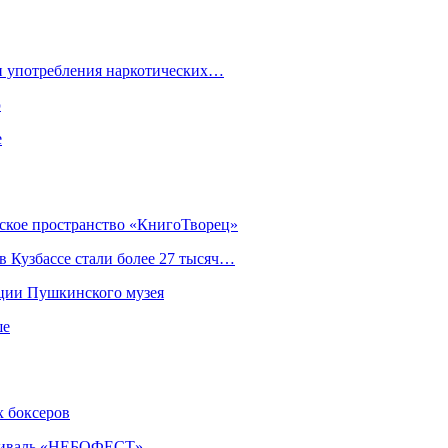
ки употребления наркотических…
ю
е
еское пространство «КнигоТворец»
 Кузбассе стали более 27 тысяч…
кции Пушкинского музея
ше
х боксеров
естиваль «НЕБОФЕСТ»