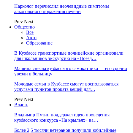
Нарколог перечислил неочевидные симптомы
алкогольного поражения печени
Prev
Next
Общество
Все
Авто
Образование
В Кузбассе транспортные полицейские организовали
для школьников экскурсию на «Поезд…
Машина снесла кузбасского самокатчика — его срочно
увезли в больницу
Молодые семьи в Кузбассе смогут воспользоваться
услугами пунктов проката вещей для…
Prev
Next
Власть
Владимир Путин поддержал идею проведения
кузбасского конкурса «На крыльях» на…
Более 2,5 тысячи ветеранов получили юбилейные