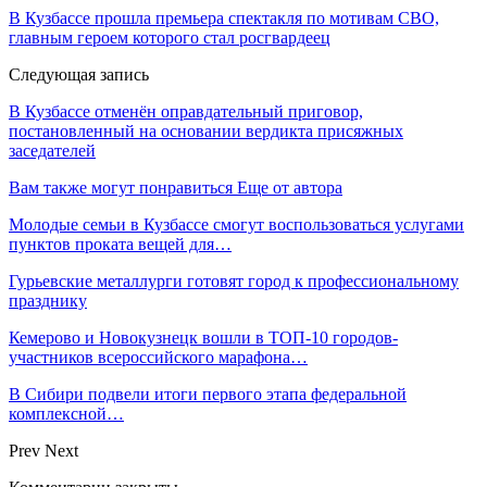
В Кузбассе прошла премьера спектакля по мотивам СВО,
главным героем которого стал росгвардеец
Следующая запись
В Кузбассе отменён оправдательный приговор,
постановленный на основании вердикта присяжных
заседателей
Вам также могут понравиться
Еще от автора
Молодые семьи в Кузбассе смогут воспользоваться услугами
пунктов проката вещей для…
Гурьевские металлурги готовят город к профессиональному
празднику
Кемерово и Новокузнецк вошли в ТОП-10 городов-
участников всероссийского марафона…
В Сибири подвели итоги первого этапа федеральной
комплексной…
Prev
Next