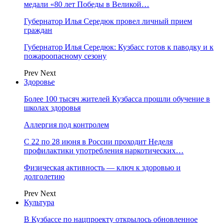
медали «80 лет Победы в Великой…
Губернатор Илья Середюк провел личный прием
граждан
Губернатор Илья Середюк: Кузбасс готов к паводку и к
пожароопасному сезону
Prev
Next
Здоровье
Более 100 тысяч жителей Кузбасса прошли обучение в
школах здоровья
Аллергия под контролем
С 22 по 28 июня в России проходит Неделя
профилактики употребления наркотических…
Физическая активность — ключ к здоровью и
долголетию
Prev
Next
Культура
В Кузбассе по нацпроекту открылось обновленное