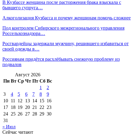
В Кузбассе женщина после расторжения брака взыскала с
бывшего супруга…
Алкоголизация Кузбасса и почему женщинам помочь сложнее
Под контролем Сибирского межрегионального управления
Россельхознадзора…
Росгвардейцы задержали мужчину, решившего избавиться от
своей одежды в…
Россиянам придётся расхлёбывать снежную проблему из
подвалов
Август 2026
Пн
Вт
Ср
Чт
Пт
Сб
Вс
1
2
3
4
5
6
7
8
9
10
11
12
13
14
15
16
17
18
19
20
21
22
23
24
25
26
27
28
29
30
31
« Июл
Сейчас читают