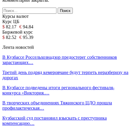
Комментарии закрыты.
Курсы валют
Курс ЦБ
$
82.17
€
94.84
Биржевой курс
$
82.52
€
95.39
Лента новостей
В Кузбассе Россельхознадзор предостерег собственников
зарастающих…
Третий день подряд кемеровчане будут терпеть неразбериху на
дорогах
В Кузбассе подведены итоги регионального фестиваля-
конкурса «Виктория.…
В творческих объединениях Тяжинского ЦДО прошла
профилактическая…
Кузбасский суд постановил взыскать с преступника
компенсацию…