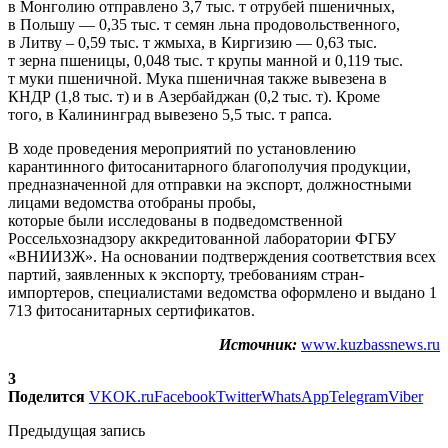
в Монголию отправлено 3,7 тыс. т отрубей пшеничных,
в Польшу — 0,35 тыс. т семян льна продовольственного,
в Литву – 0,59 тыс. т жмыха, в Киргизию — 0,63 тыс.
т зерна пшеницы, 0,048 тыс. т крупы манной и 0,119 тыс.
т муки пшеничной. Мука пшеничная также вывезена в
КНДР (1,8 тыс. т) и в Азербайджан (0,2 тыс. т). Кроме
того, в Калининград вывезено 5,5 тыс. т рапса.
В ходе проведения мероприятий по установлению
карантинного фитосанитарного благополучия продукции,
предназначенной для отправки на экспорт, должностными
лицами ведомства отобраны пробы,
которые были исследованы в подведомственной
Россельхознадзору аккредитованной лаборатории ФГБУ
«ВНИИЗЖ». На основании подтверждения соответствия всех
партий, заявленных к экспорту, требованиям стран-
импортеров, специалистами ведомства оформлено и выдано 1
713 фитосанитарных сертификатов.
Источник:
www.kuzbassnews.ru
3
Поделится
VK
OK.ru
Facebook
Twitter
WhatsApp
Telegram
Viber
Предыдущая запись