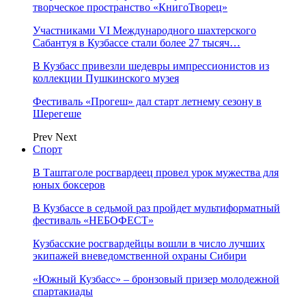
творческое пространство «КнигоТворец»
Участниками VI Международного шахтерского
Сабантуя в Кузбассе стали более 27 тысяч…
В Кузбасс привезли шедевры импрессионистов из
коллекции Пушкинского музея
Фестиваль «Прогеш» дал старт летнему сезону в
Шерегеше
Prev
Next
Спорт
В Таштаголе росгвардеец провел урок мужества для
юных боксеров
В Кузбассе в седьмой раз пройдет мультиформатный
фестиваль «НЕБОФЕСТ»
Кузбасские росгвардейцы вошли в число лучших
экипажей вневедомственной охраны Сибири
«Южный Кузбасс» – бронзовый призер молодежной
спартакиады