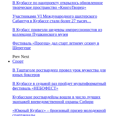
В Кузбассе по нацпроекту открылось обновленное
творческое пространство «КнигоТворец»
Участниками VI Международного шахтерского
Сабантуя в Кузбассе стали более 27 тысяч…
В Кузбасс привезли шедевры импрессионистов из
коллекции Пушкинского музея
Фестиваль «Прогеш» дал старт летнему сезону в
Шерегеше
Prev
Next
Спорт
В Таштаголе росгвардеец провел урок мужества для
юных боксеров
В Кузбассе в седьмой раз пройдет мультиформатный
фестиваль «НЕБОФЕСТ»
Кузбасские росгвардейцы вошли в число лучших
экипажей вневедомственной охраны Сибири
«Южный Кузбасс» – бронзовый призер молодежной
спартакиады