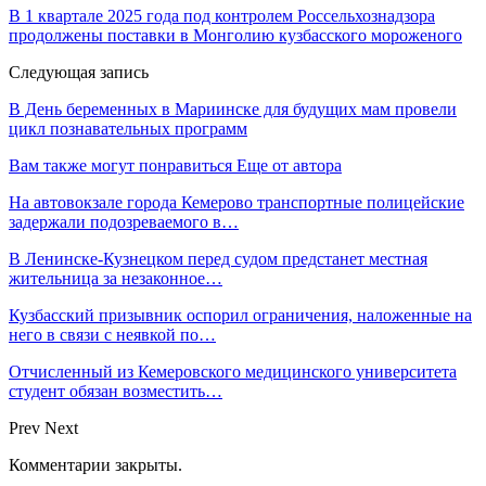
В 1 квартале 2025 года под контролем Россельхознадзора
продолжены поставки в Монголию кузбасского мороженого
Следующая запись
В День беременных в Мариинске для будущих мам провели
цикл познавательных программ
Вам также могут понравиться
Еще от автора
На автовокзале города Кемерово транспортные полицейские
задержали подозреваемого в…
В Ленинске-Кузнецком перед судом предстанет местная
жительница за незаконное…
Кузбасский призывник оспорил ограничения, наложенные на
него в связи с неявкой по…
Отчисленный из Кемеровского медицинского университета
студент обязан возместить…
Prev
Next
Комментарии закрыты.