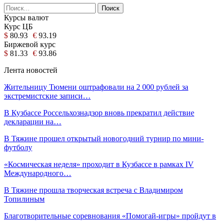
Курсы валют
Курс ЦБ
$
80.93
€
93.19
Биржевой курс
$
81.33
€
93.86
Лента новостей
Жительницу Тюмени оштрафовали на 2 000 рублей за
экстремистские записи…
В Кузбассе Россельхознадзор вновь прекратил действие
декларации на…
В Тяжине прошел открытый новогодний турнир по мини-
футболу
«Космическая неделя» проходит в Кузбассе в рамках IV
Международного…
В Тяжине прошла творческая встреча с Владимиром
Топилиным
Благотворительные соревнования «Помогай-игры» пройдут в