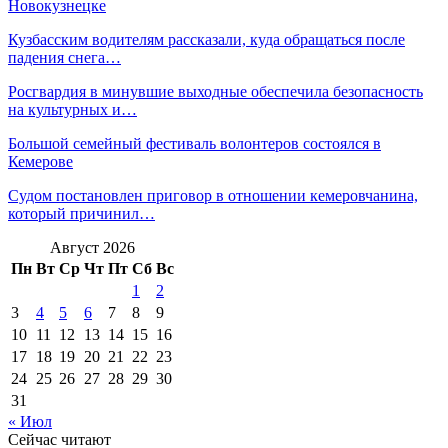
Новокузнецке
Кузбасским водителям рассказали, куда обращаться после
падения снега…
Росгвардия в минувшие выходные обеспечила безопасность
на культурных и…
Большой семейный фестиваль волонтеров состоялся в
Кемерове
Судом постановлен приговор в отношении кемеровчанина,
который причинил…
Август 2026
Пн
Вт
Ср
Чт
Пт
Сб
Вс
1
2
3
4
5
6
7
8
9
10
11
12
13
14
15
16
17
18
19
20
21
22
23
24
25
26
27
28
29
30
31
« Июл
Сейчас читают