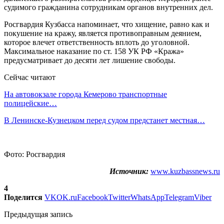
судимого гражданина сотрудникам органов внутренних дел.
Росгвардия Кузбасса напоминает, что хищение, равно как и
покушение на кражу, является противоправным деянием,
которое влечет ответственность вплоть до уголовной.
Максимальное наказание по ст. 158 УК РФ «Кража»
предусматривает до десяти лет лишение свободы.
Сейчас читают
На автовокзале города Кемерово транспортные
полицейские…
В Ленинске-Кузнецком перед судом предстанет местная…
Фото: Росгвардия
Источник:
www.kuzbassnews.ru
4
Поделится
VK
OK.ru
Facebook
Twitter
WhatsApp
Telegram
Viber
Предыдущая запись