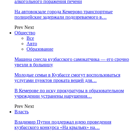
алкогольного поражения печени
На автовокзале города Кемерово транспортные
полицейские задержали подозреваемого в…
Prev
Next
Общество
Все
Авто
Образование
Машина снесла кузбасского самокатчика — его срочно
увезли в больницу
Молодые семьи в Кузбассе смогут воспользоваться
услугами пунктов проката вещей для…
В Кемерове по иску прокуратуры в образовательном
учреждении устранены нарушения…
Prev
Next
Власть
Владимир Путин поддержал идею проведения
кузбасского конкурса «На крыльях» на…