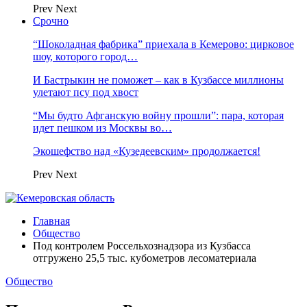
Prev
Next
Срочно
“Шоколадная фабрика” приехала в Кемерово: цирковое
шоу, которого город…
И Бастрыкин не поможет – как в Кузбассе миллионы
улетают псу под хвост
“Мы будто Афганскую войну прошли”: пара, которая
идет пешком из Москвы во…
Экошефство над «Кузедеевским» продолжается!
Prev
Next
Главная
Общество
Под контролем Россельхознадзора из Кузбасса
отгружено 25,5 тыс. кубометров лесоматериала
Общество