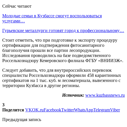
Сейчас читают
Молодые семьи в Кузбассе смогут воспользоваться
услугами…
Гурьевские металлурги готовят город к профессиональному…
Стоит отметить, что при подготовке к экспорту процедуру
сертификации для подтверждения фитосанитарного
благополучия прошли все партии лесопродукции.
Исследования проводились на базе подведомственного
Россельхознадзору Кемеровского филиала ФГБУ «ВНИИЗЖ».
Следует добавить, что для внутрироссийских перевозок
специалисты Россельхознадзора оформили 458 карантинных
сертификатов на 1 тыс. куб. м лесоматериала, вывезенного с
территории Кузбасса в другие регионы.
Источник:
www.kuzbassnews.ru
3
Поделится
VK
OK.ru
Facebook
Twitter
WhatsApp
Telegram
Viber
Предыдущая запись