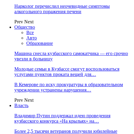
Нарколог перечислил неочевидные симптомы
алкогольного поражения печени
Prev
Next
Общество
Все
Авто
Образование
Машина снесла кузбасского самокатчика — его срочно
увезли в больницу
Молодые семьи в Кузбассе смогут воспользоваться
услугами пунктов проката вещей для…
В Кемерове по иску прокуратуры в образовательном
учреждении устранены нарушения…
Prev
Next
Власть
Владимир Путин поддержал идею проведения
кузбасского конкурса «На крыльях» на…
Более 2,5 тысячи ветеранов получили юбилейные