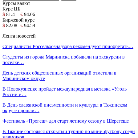
Курсы валют
Курс ЦБ
$
81.41
€
94.06
Биржевой курс
$
82.08
€
94.59
Лента новостей
Специалисты Россельхознадзора рекомендуют приобретать…
Студенты из города Мариинска побывали на экскурсии в
поселке…
День детских общественных организаций отметили в
Мариинском округе
В Новокузнецке пройдет международная выставка «Уголь
России и…
В День славянской письменности и культуры в Тяжинском
округе прошли…
Фестиваль «Прогеш» дал старт летнему сезону в Шерегеше
В Тяжине состоялся открытый турнир по мини-футболу среди
мальчиков…