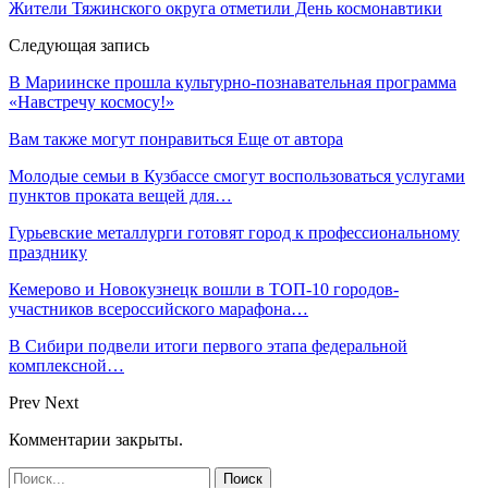
Жители Тяжинского округа отметили День космонавтики
Следующая запись
В Мариинске прошла культурно-познавательная программа
«Навстречу космосу!»
Вам также могут понравиться
Еще от автора
Молодые семьи в Кузбассе смогут воспользоваться услугами
пунктов проката вещей для…
Гурьевские металлурги готовят город к профессиональному
празднику
Кемерово и Новокузнецк вошли в ТОП-10 городов-
участников всероссийского марафона…
В Сибири подвели итоги первого этапа федеральной
комплексной…
Prev
Next
Комментарии закрыты.