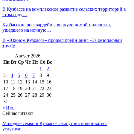
В Кузбассе на комплексное развитие сельских территорий в
этом году…
Кузбасские росгвардейцы вернули домой подростка,
ушедшего на ночную…
В «Южном Кузбассе» прошел брейн-ринг «За безопасный
труд!»
Август 2026
Пн
Вт
Ср
Чт
Пт
Сб
Вс
1
2
3
4
5
6
7
8
9
10
11
12
13
14
15
16
17
18
19
20
21
22
23
24
25
26
27
28
29
30
31
« Июл
Сейчас читают
Молодые семьи в Кузбассе смогут воспользоваться
услугами…