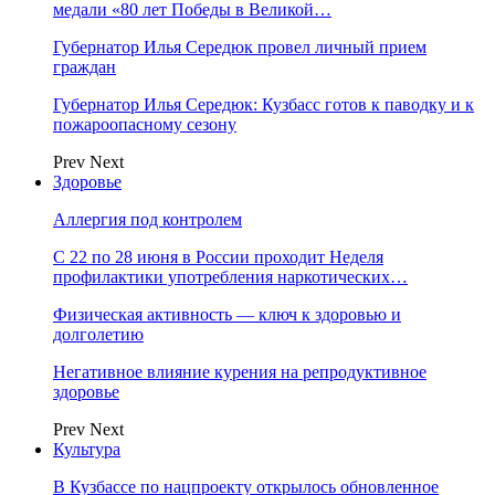
медали «80 лет Победы в Великой…
Губернатор Илья Середюк провел личный прием
граждан
Губернатор Илья Середюк: Кузбасс готов к паводку и к
пожароопасному сезону
Prev
Next
Здоровье
Аллергия под контролем
С 22 по 28 июня в России проходит Неделя
профилактики употребления наркотических…
Физическая активность — ключ к здоровью и
долголетию
Негативное влияние курения на репродуктивное
здоровье
Prev
Next
Культура
В Кузбассе по нацпроекту открылось обновленное