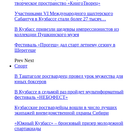
творческое пространство «КнигоТворец»
Участниками VI Международного шахтерского
Сабантуя в Кузбассе стали более 27 тысяч…
В Кузбасс привезли шедевры импрессионистов из
коллекции Пушкинского музея
Фестиваль «Прогеш» дал старт летнему сезону в
Шерегеше
Prev
Next
Спорт
В Таштаголе росгвардеец провел урок мужества для
юных боксеров
В Кузбассе в седьмой раз пройдет мультиформатный
фестиваль «НЕБОФЕСТ»
Кузбасские росгвардейцы вошли в число лучших
экипажей вневедомственной охраны Сибири
«Южный Кузбасс» – бронзовый призер молодежной
спартакиады