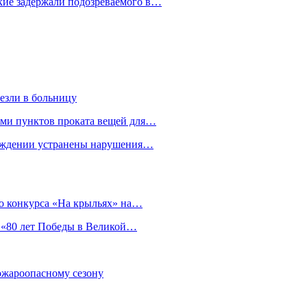
кие задержали подозреваемого в…
езли в больницу
гами пунктов проката вещей для…
реждении устранены нарушения…
о конкурса «На крыльях» на…
 «80 лет Победы в Великой…
пожароопасному сезону