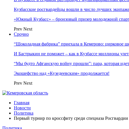
Кузбасские росгвардейцы вошли в число лучших экипаж
«Южный Кузбасс» – бронзовый призер молодежной спар
Prev
Next
Срочно
“Шоколадная фабрика” приехала в Кемерово: цирковое ш
И Бастрыкин не поможет – как в Кузбассе миллионы улет
“Мы будто Афганскую войну прошли”: пара, которая ид
Экошефство над «Кузедеевским» продолжается!
Prev
Next
Главная
Новости
Политика
Первый турнир по кроссфиту среди спецназа Росгвардии
Политика