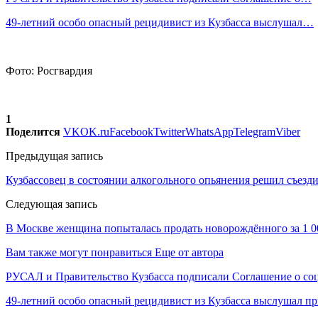
49-летний особо опасный рецидивист из Кузбасса выслушал…
Фото: Росгвардия
1
Поделится
VK
OK.ru
Facebook
Twitter
WhatsApp
Telegram
Viber
Предыдущая запись
Кузбассовец в состоянии алкогольного опьянения решил съезди
Следующая запись
В Москве женщина попыталась продать новорождённого за 1 0
Вам также могут понравиться
Еще от автора
РУСАЛ и Правительство Кузбасса подписали Соглашение о с
49-летний особо опасный рецидивист из Кузбасса выслушал п