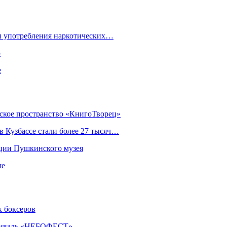
ки употребления наркотических…
ю
е
еское пространство «КнигоТворец»
 Кузбассе стали более 27 тысяч…
кции Пушкинского музея
ше
х боксеров
естиваль «НЕБОФЕСТ»