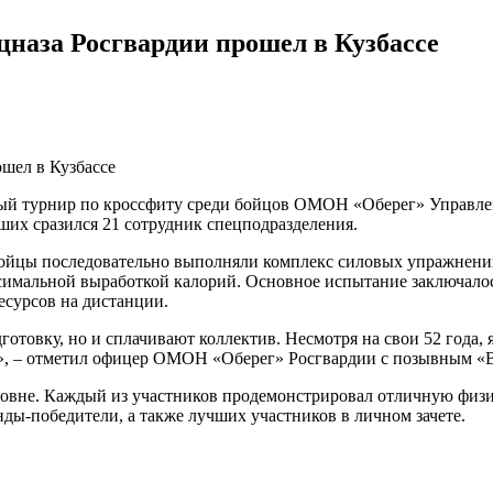
цназа Росгвардии прошел в Кузбассе
вый турнир по кроссфиту среди бойцов ОМОН «Оберег» Управлен
ших сразился 21 сотрудник спецподразделения.
ойцы последовательно выполняли комплекс силовых упражнений: 4
симальной выработкой калорий. Основное испытание заключалос
есурсов на дистанции.
отовку, но и сплачивают коллектив. Несмотря на свои 52 года,
ти», – отметил офицер ОМОН «Оберег» Росгвардии с позывным «
ровне. Каждый из участников продемонстрировал отличную физи
ды-победители, а также лучших участников в личном зачете.