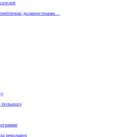
сателей
употреблении должностными…
ту
в больницу
рограмме
ла револьвер