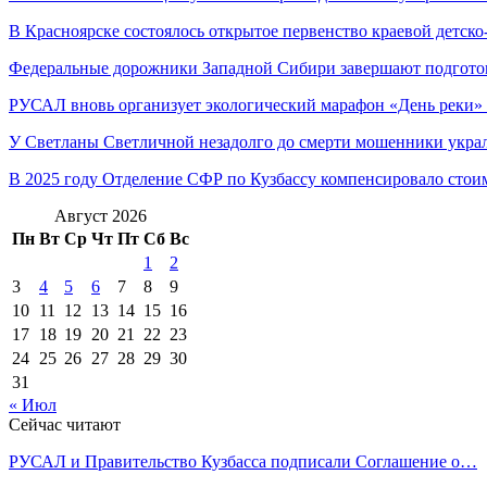
В Красноярске состоялось открытое первенство краевой детс
Федеральные дорожники Западной Сибири завершают подгото
РУСАЛ вновь организует экологический марафон «День реки»
У Светланы Светличной незадолго до смерти мошенники укра
В 2025 году Отделение СФР по Кузбассу компенсировало сто
Август 2026
Пн
Вт
Ср
Чт
Пт
Сб
Вс
1
2
3
4
5
6
7
8
9
10
11
12
13
14
15
16
17
18
19
20
21
22
23
24
25
26
27
28
29
30
31
« Июл
Сейчас читают
РУСАЛ и Правительство Кузбасса подписали Соглашение о…