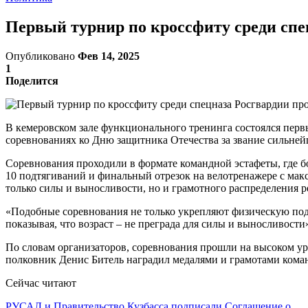
Первый турнир по кроссфиту среди спе
Опубликовано
Фев 14, 2025
1
Поделится
В кемеровском зале функционального тренинга состоялся пер
соревнованиях ко Дню защитника Отечества за звание сильней
Соревнования проходили в формате командной эстафеты, где б
10 подтягиваний и финальный отрезок на велотренажере с мак
только силы и выносливости, но и грамотного распределения р
«Подобные соревнования не только укрепляют физическую подг
показывая, что возраст – не преграда для силы и выносливос
По словам организаторов, соревнования прошли на высоком у
полковник Денис Битель наградил медалями и грамотами коман
Сейчас читают
РУСАЛ и Правительство Кузбасса подписали Соглашение о…