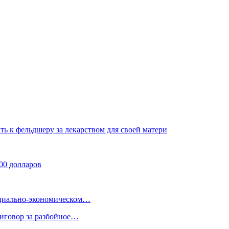
ть к фельдшеру за лекарством для своей матери
00 долларов
оциально-экономическом…
риговор за разбойное…