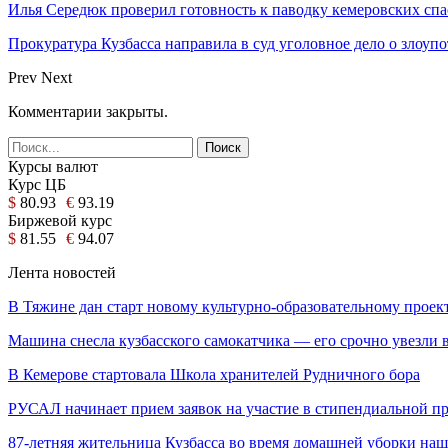
Илья Середюк проверил готовность к паводку кемеровских спа
Прокуратура Кузбасса направила в суд уголовное дело о зло
Prev
Next
Комментарии закрыты.
Курсы валют
Курс ЦБ
$
80.93
€
93.19
Биржевой курс
$
81.55
€
94.07
Лента новостей
В Тяжине дан старт новому культурно-образовательному проек
Машина снесла кузбасского самокатчика — его срочно увезли 
В Кемерове стартовала Школа хранителей Рудничного бора
РУСАЛ начинает прием заявок на участие в стипендиальной п
87-летняя жительница Кузбасса во время домашней уборки наш