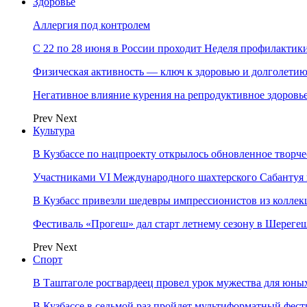
Здоровье
Аллергия под контролем
С 22 по 28 июня в России проходит Неделя профилакти
Физическая активность — ключ к здоровью и долголети
Негативное влияние курения на репродуктивное здоровь
Prev
Next
Культура
В Кузбассе по нацпроекту открылось обновленное творч
Участниками VI Международного шахтерского Сабантуя в
В Кузбасс привезли шедевры импрессионистов из колле
Фестиваль «Прогеш» дал старт летнему сезону в Шереге
Prev
Next
Спорт
В Таштаголе росгвардеец провел урок мужества для юны
В Кузбассе в седьмой раз пройдет мультиформатный ф