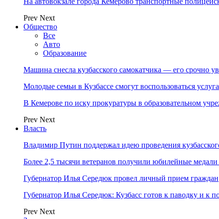
На автовокзале города Кемерово транспортные полицейс
Prev
Next
Общество
Все
Авто
Образование
Машина снесла кузбасского самокатчика — его срочно ув
Молодые семьи в Кузбассе смогут воспользоваться услу
В Кемерове по иску прокуратуры в образовательном уч
Prev
Next
Власть
Владимир Путин поддержал идею проведения кузбасског
Более 2,5 тысячи ветеранов получили юбилейные медали
Губернатор Илья Середюк провел личный прием граждан
Губернатор Илья Середюк: Кузбасс готов к паводку и к 
Prev
Next