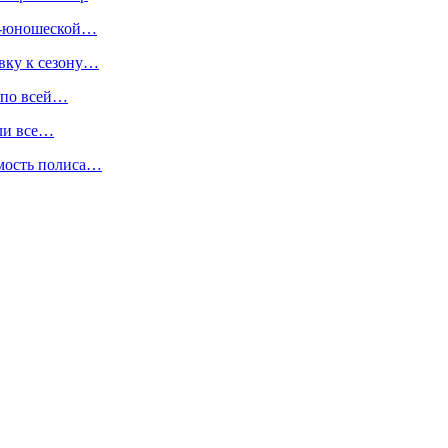
ко-юношеской…
вку к сезону…
 по всей…
ли все…
имость полиса…