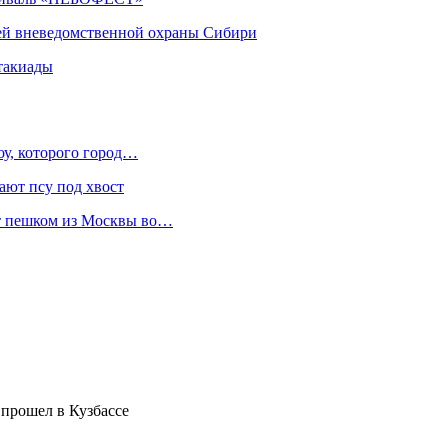
ей вневедомственной охраны Сибири
такиады
оу, которого город…
ают псу под хвост
ет пешком из Москвы во…
 прошел в Кузбассе