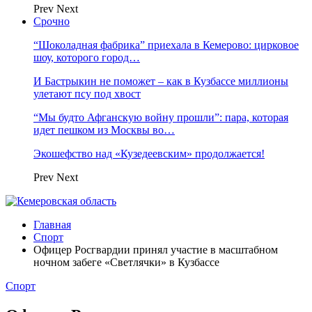
Prev
Next
Срочно
“Шоколадная фабрика” приехала в Кемерово: цирковое
шоу, которого город…
И Бастрыкин не поможет – как в Кузбассе миллионы
улетают псу под хвост
“Мы будто Афганскую войну прошли”: пара, которая
идет пешком из Москвы во…
Экошефство над «Кузедеевским» продолжается!
Prev
Next
Главная
Спорт
Офицер Росгвардии принял участие в масштабном
ночном забеге «Светлячки» в Кузбассе
Спорт