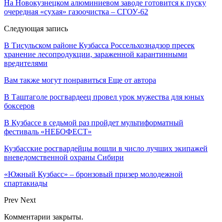
На Новокузнецком алюминиевом заводе готовится к пуску
очередная «сухая» газоочистка – СГОУ-62
Следующая запись
В Тисульском районе Кузбасса Россельхознадзор пресек
хранение лесопродукции, зараженной карантинными
вредителями
Вам также могут понравиться
Еще от автора
В Таштаголе росгвардеец провел урок мужества для юных
боксеров
В Кузбассе в седьмой раз пройдет мультиформатный
фестиваль «НЕБОФЕСТ»
Кузбасские росгвардейцы вошли в число лучших экипажей
вневедомственной охраны Сибири
«Южный Кузбасс» – бронзовый призер молодежной
спартакиады
Prev
Next
Комментарии закрыты.