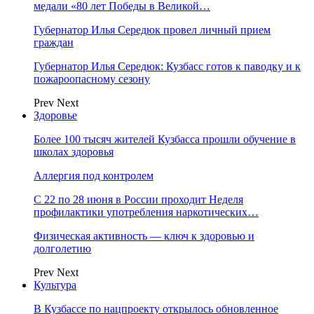
медали «80 лет Победы в Великой…
Губернатор Илья Середюк провел личный прием
граждан
Губернатор Илья Середюк: Кузбасс готов к паводку и к
пожароопасному сезону
Prev
Next
Здоровье
Более 100 тысяч жителей Кузбасса прошли обучение в
школах здоровья
Аллергия под контролем
С 22 по 28 июня в России проходит Неделя
профилактики употребления наркотических…
Физическая активность — ключ к здоровью и
долголетию
Prev
Next
Культура
В Кузбассе по нацпроекту открылось обновленное