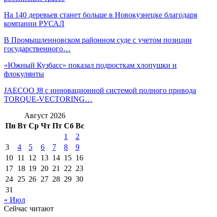
На 140 деревьев станет больше в Новокузнецке благодаря
компании РУСАЛ
В Промышленновском районном суде с учетом позиции
государственного…
«Южный Кузбасс» показал подросткам хлопушки и
флокулянты
JAECOO J8 с инновационной системой полного привода
TORQUE-VECTORING…
Август 2026
Пн
Вт
Ср
Чт
Пт
Сб
Вс
1
2
3
4
5
6
7
8
9
10
11
12
13
14
15
16
17
18
19
20
21
22
23
24
25
26
27
28
29
30
31
« Июл
Сейчас читают