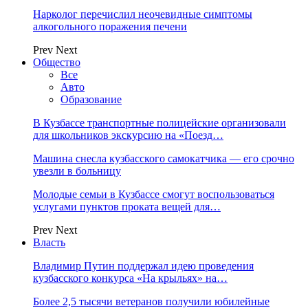
Нарколог перечислил неочевидные симптомы
алкогольного поражения печени
Prev
Next
Общество
Все
Авто
Образование
В Кузбассе транспортные полицейские организовали
для школьников экскурсию на «Поезд…
Машина снесла кузбасского самокатчика — его срочно
увезли в больницу
Молодые семьи в Кузбассе смогут воспользоваться
услугами пунктов проката вещей для…
Prev
Next
Власть
Владимир Путин поддержал идею проведения
кузбасского конкурса «На крыльях» на…
Более 2,5 тысячи ветеранов получили юбилейные