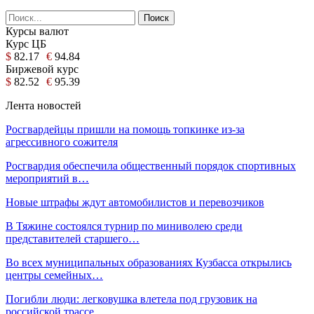
Курсы валют
Курс ЦБ
$
82.17
€
94.84
Биржевой курс
$
82.52
€
95.39
Лента новостей
Росгвардейцы пришли на помощь топкинке из-за
агрессивного сожителя
Росгвардия обеспечила общественный порядок спортивных
мероприятий в…
Новые штрафы ждут автомобилистов и перевозчиков
В Тяжине состоялся турнир по миниволею среди
представителей старшего…
Во всех муниципальных образованиях Кузбасса открылись
центры семейных…
Погибли люди: легковушка влетела под грузовик на
российской трассе