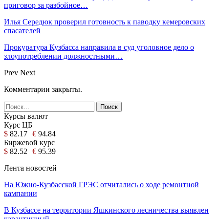
приговор за разбойное…
Илья Середюк проверил готовность к паводку кемеровских
спасателей
Прокуратура Кузбасса направила в суд уголовное дело о
злоупотреблении должностными…
Prev
Next
Комментарии закрыты.
Курсы валют
Курс ЦБ
$
82.17
€
94.84
Биржевой курс
$
82.52
€
95.39
Лента новостей
На Южно-Кузбасской ГРЭС отчитались о ходе ремонтной
кампании
В Кузбассе на территории Яшкинского лесничества выявлен
карантинный…