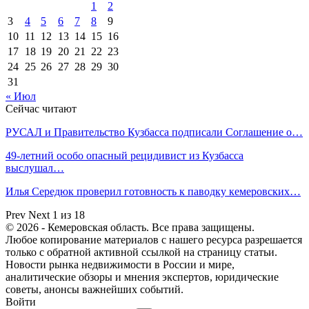
1
2
3
4
5
6
7
8
9
10
11
12
13
14
15
16
17
18
19
20
21
22
23
24
25
26
27
28
29
30
31
« Июл
Сейчас читают
РУСАЛ и Правительство Кузбасса подписали Соглашение о…
49-летний особо опасный рецидивист из Кузбасса
выслушал…
Илья Середюк проверил готовность к паводку кемеровских…
Prev
Next
1 из 18
© 2026 - Кемеровская область. Все права защищены.
Любое копирование материалов с нашего ресурса разрешается
только с обратной активной ссылкой на страницу статьи.
Новости рынка недвижимости в России и мире,
аналитические обзоры и мнения экспертов, юридические
советы, анонсы важнейших событий.
Войти