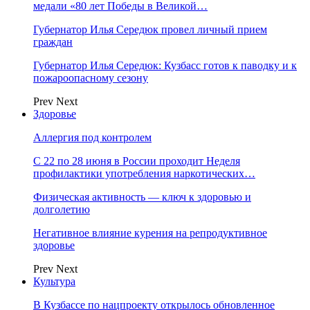
медали «80 лет Победы в Великой…
Губернатор Илья Середюк провел личный прием
граждан
Губернатор Илья Середюк: Кузбасс готов к паводку и к
пожароопасному сезону
Prev
Next
Здоровье
Аллергия под контролем
С 22 по 28 июня в России проходит Неделя
профилактики употребления наркотических…
Физическая активность — ключ к здоровью и
долголетию
Негативное влияние курения на репродуктивное
здоровье
Prev
Next
Культура
В Кузбассе по нацпроекту открылось обновленное