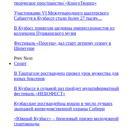
творческое пространство «КнигоТворец»
Участниками VI Международного шахтерского
Сабантуя в Кузбассе стали более 27 тысяч…
В Кузбасс привезли шедевры импрессионистов из
коллекции Пушкинского музея
Фестиваль «Прогеш» дал старт летнему сезону в
Шерегеше
Prev
Next
Спорт
В Таштаголе росгвардеец провел урок мужества для
юных боксеров
В Кузбассе в седьмой раз пройдет мультиформатный
фестиваль «НЕБОФЕСТ»
Кузбасские росгвардейцы вошли в число лучших
экипажей вневедомственной охраны Сибири
«Южный Кузбасс» – бронзовый призер молодежной
спартакиады