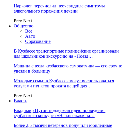
Нарколог перечислил неочевидные симптомы
алкогольного поражения печени
Prev
Next
Общество
Все
Авто
Образование
В Кузбассе транспортные полицейские организовали
для школьников экскурсию на «Поезд…
Машина снесла кузбасского самокатчика — его срочно
увезли в больницу
Молодые семьи в Кузбассе смогут воспользоваться
услугами пунктов проката вещей для…
Prev
Next
Власть
Владимир Путин поддержал идею проведения
кузбасского конкурса «На крыльях» на…
Более 2,5 тысячи ветеранов получили юбилейные