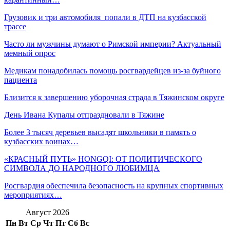
Грузовик и три автомобиля попали в ДТП на кузбасской
трассе
Часто ли мужчины думают о Римской империи? Актуальный
мемный опрос
Медикам понадобилась помощь росгвардейцев из-за буйного
пациента
Близится к завершению уборочная страда в Тяжинском округе
День Ивана Купалы отпраздновали в Тяжине
Более 3 тысяч деревьев высадят школьники в память о
кузбасских воинах…
«КРАСНЫЙ ПУТЬ» HONGQI: ОТ ПОЛИТИЧЕСКОГО
СИМВОЛА ДО НАРОДНОГО ЛЮБИМЦА
Росгвардия обеспечила безопасность на крупных спортивных
мероприятиях…
Август 2026
Пн
Вт
Ср
Чт
Пт
Сб
Вс