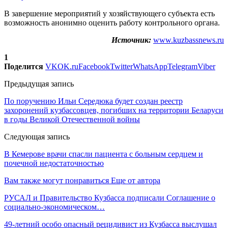
В завершение мероприятий у хозяйствующего субъекта есть
возможность анонимно оценить работу контрольного органа.
Источник:
www.kuzbassnews.ru
1
Поделится
VK
OK.ru
Facebook
Twitter
WhatsApp
Telegram
Viber
Предыдущая запись
По поручению Ильи Середюка будет создан реестр
захоронений кузбассовцев, погибших на территории Беларуси
в годы Великой Отечественной войны
Следующая запись
В Кемерове врачи спасли пациента с больным сердцем и
почечной недостаточностью
Вам также могут понравиться
Еще от автора
РУСАЛ и Правительство Кузбасса подписали Соглашение о
социально-экономическом…
49-летний особо опасный рецидивист из Кузбасса выслушал