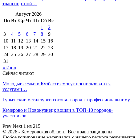
транспортной…
Август 2026
Пн
Вт
Ср
Чт
Пт
Сб
Вс
1
2
3
4
5
6
7
8
9
10
11
12
13
14
15
16
17
18
19
20
21
22
23
24
25
26
27
28
29
30
31
« Июл
Сейчас читают
Молодые семьи в Кузбассе смогут воспользоваться
услугами…
Гурьевские металлурги готовят город к профессиональному…
Кемерово и Новокузнецк вошли в ТОП-10 городов-
участников…
Prev
Next
1 из 215
© 2026 - Кемеровская область. Все права защищены.
Любое копирование материалов с нашего ресурса разрешается