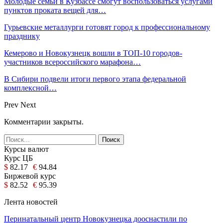
Молодые семьи в Кузбассе смогут воспользоваться услугами
пунктов проката вещей для…
Гурьевские металлурги готовят город к профессиональному
празднику
Кемерово и Новокузнецк вошли в ТОП-10 городов-
участников всероссийского марафона…
В Сибири подвели итоги первого этапа федеральной
комплексной…
Prev
Next
Комментарии закрыты.
Курсы валют
Курс ЦБ
$
82.17
€
94.84
Биржевой курс
$
82.52
€
95.39
Лента новостей
Перинатальный центр Новокузнецка дооснастили по