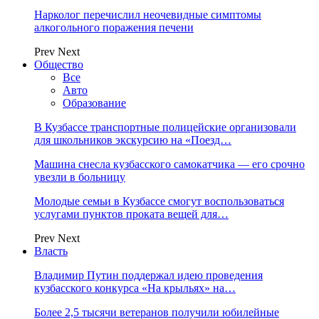
Нарколог перечислил неочевидные симптомы
алкогольного поражения печени
Prev
Next
Общество
Все
Авто
Образование
В Кузбассе транспортные полицейские организовали
для школьников экскурсию на «Поезд…
Машина снесла кузбасского самокатчика — его срочно
увезли в больницу
Молодые семьи в Кузбассе смогут воспользоваться
услугами пунктов проката вещей для…
Prev
Next
Власть
Владимир Путин поддержал идею проведения
кузбасского конкурса «На крыльях» на…
Более 2,5 тысячи ветеранов получили юбилейные