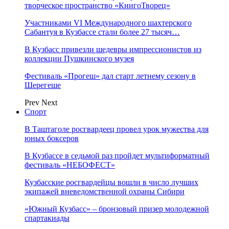
творческое пространство «КнигоТворец»
Участниками VI Международного шахтерского
Сабантуя в Кузбассе стали более 27 тысяч…
В Кузбасс привезли шедевры импрессионистов из
коллекции Пушкинского музея
Фестиваль «Прогеш» дал старт летнему сезону в
Шерегеше
Prev
Next
Спорт
В Таштаголе росгвардеец провел урок мужества для
юных боксеров
В Кузбассе в седьмой раз пройдет мультиформатный
фестиваль «НЕБОФЕСТ»
Кузбасские росгвардейцы вошли в число лучших
экипажей вневедомственной охраны Сибири
«Южный Кузбасс» – бронзовый призер молодежной
спартакиады