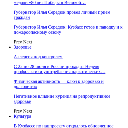
медали «80 лет Победы в Великой…
Губернатор Илья Середюк провел личный прием
граждан
Губернатор Илья Середюк: Кузбасс готов к паводку и к
пожароопасному сезону
Prev
Next
Здоровье
Аллергия под контролем
С 22 по 28 июня в России проходит Неделя
профилактики употребления наркотических…
Физическая активность — ключ к здоровью и
долголетию
Негативное влияние курения на репродуктивное
здоровье
Prev
Next
Культура
В Кузбассе по нацпроекту открылось обновленное