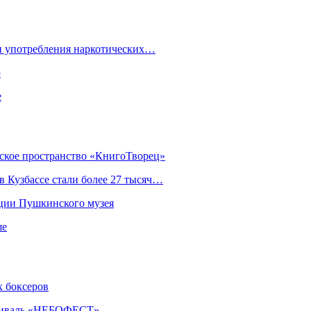
ки употребления наркотических…
ю
е
еское пространство «КнигоТворец»
 Кузбассе стали более 27 тысяч…
кции Пушкинского музея
ше
х боксеров
естиваль «НЕБОФЕСТ»