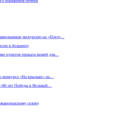
го поражения печени
я школьников экскурсию на «Поезд…
езли в больницу
гами пунктов проката вещей для…
о конкурса «На крыльях» на…
 «80 лет Победы в Великой…
пожароопасному сезону