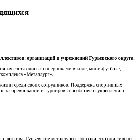
удящихся
ллективов, организаций и учреждений Гурьевского округа.
ятия состязались с соперниками в киле, мини-футболе,
рткомплекса «Металлург».
 жизни среди своих сотрудников. Поддержка спортивных
ивных соревнований и турниров способствуют укреплению
коллектива. Гурьевские металлурги доказали, что они сильны