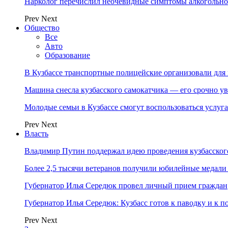
Нарколог перечислил неочевидные симптомы алкогольно
Prev
Next
Общество
Все
Авто
Образование
В Кузбассе транспортные полицейские организовали дл
Машина снесла кузбасского самокатчика — его срочно ув
Молодые семьи в Кузбассе смогут воспользоваться услу
Prev
Next
Власть
Владимир Путин поддержал идею проведения кузбасског
Более 2,5 тысячи ветеранов получили юбилейные медали
Губернатор Илья Середюк провел личный прием граждан
Губернатор Илья Середюк: Кузбасс готов к паводку и к 
Prev
Next