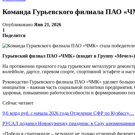
Команда Гурьевского филиала ПАО «ЧМ
Опубликовано
Янв 21, 2026
1
Поделится
Гурьевский филиал ПАО «ЧМК» (входит в Группу «Мечел») 
На протяжении прошлого года гурьевские металлурги демонстр
волейболе, дартсе, гиревом спорте, спортивной эстафете и на
Руководство Гурьевского филиала ПАО «ЧМК» уделяет большое
инициатив – важная часть социальной политики предприятия.
здоровья, повышению работоспособности и формированию пози
Сейчас читают
9,6 млрд руб. с начала 2026 года Отделение СФР по Кузбассу…
РУСАЛ подарил Новокузнецку праздник: в Саду алюминщик
«Победа в спартакиаде – результат не только отличной физиче