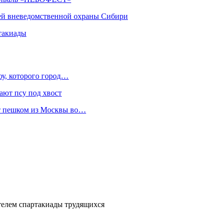
ей вневедомственной охраны Сибири
такиады
оу, которого город…
ают псу под хвост
ет пешком из Москвы во…
елем спартакиады трудящихся