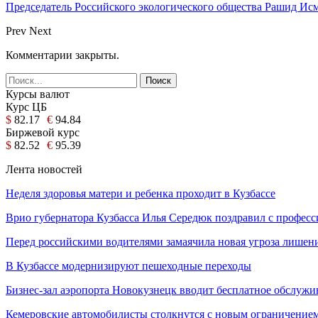
Председатель Российского экологического общества Рашид И
Prev
Next
Комментарии закрыты.
Курсы валют
Курс ЦБ
$
82.17
€
94.84
Биржевой курс
$
82.52
€
95.39
Лента новостей
Неделя здоровья матери и ребенка проходит в Кузбассе
Врио губернатора Кузбасса Илья Середюк поздравил с профе
Перед российскими водителями замаячила новая угроза лишен
В Кузбассе модернизируют пешеходные переходы
Бизнес-зал аэропорта Новокузнецк вводит бесплатное обслуж
Кемеровские автомобилисты столкнутся с новым ограничение