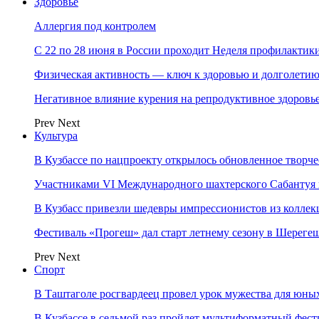
Здоровье
Аллергия под контролем
С 22 по 28 июня в России проходит Неделя профилакти
Физическая активность — ключ к здоровью и долголети
Негативное влияние курения на репродуктивное здоровь
Prev
Next
Культура
В Кузбассе по нацпроекту открылось обновленное творч
Участниками VI Международного шахтерского Сабантуя в
В Кузбасс привезли шедевры импрессионистов из колле
Фестиваль «Прогеш» дал старт летнему сезону в Шереге
Prev
Next
Спорт
В Таштаголе росгвардеец провел урок мужества для юны
В Кузбассе в седьмой раз пройдет мультиформатный ф