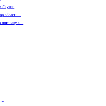
 в Якутии
рор области…
 на пшеницу в…
ов…