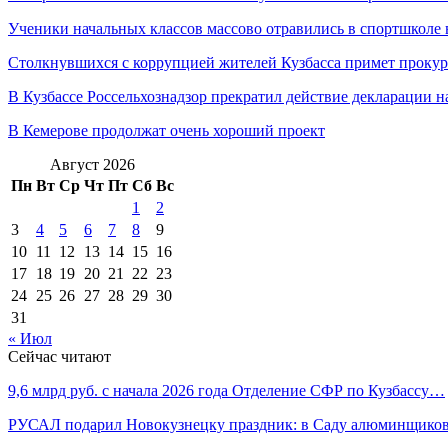
Ученики начальных классов массово отравились в спортшколе
Столкнувшихся с коррупцией жителей Кузбасса примет проку
В Кузбассе Россельхознадзор прекратил действие декларации
В Кемерове продолжат очень хороший проект
Август 2026
Пн
Вт
Ср
Чт
Пт
Сб
Вс
1
2
3
4
5
6
7
8
9
10
11
12
13
14
15
16
17
18
19
20
21
22
23
24
25
26
27
28
29
30
31
« Июл
Сейчас читают
9,6 млрд руб. с начала 2026 года Отделение СФР по Кузбассу…
РУСАЛ подарил Новокузнецку праздник: в Саду алюминщик