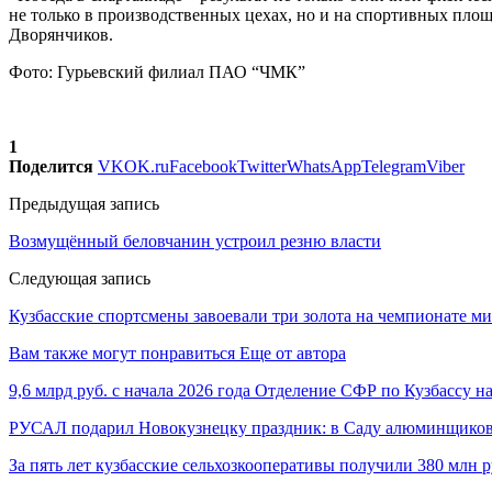
не только в производственных цехах, но и на спортивных пл
Дворянчиков.
Фото: Гурьевский филиал ПАО “ЧМК”
1
Поделится
VK
OK.ru
Facebook
Twitter
WhatsApp
Telegram
Viber
Предыдущая запись
Возмущённый беловчанин устроил резню власти
Следующая запись
Кузбасские спортсмены завоевали три золота на чемпионате 
Вам также могут понравиться
Еще от автора
9,6 млрд руб. с начала 2026 года Отделение СФР по Кузбассу 
РУСАЛ подарил Новокузнецку праздник: в Саду алюминщико
За пять лет кузбасские сельхозкооперативы получили 380 млн