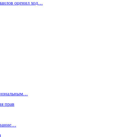
смаилов оценил ход…
ссиональным…
ия прав
ивание…
м