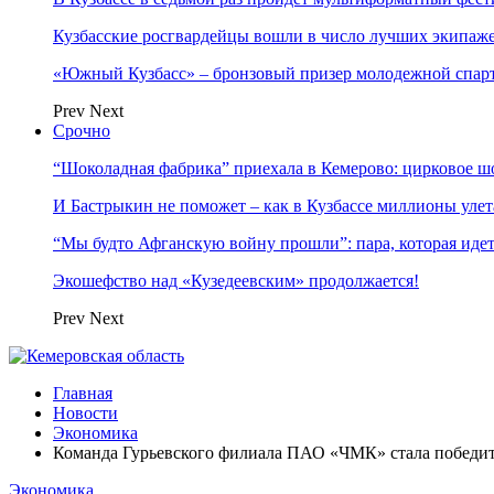
Кузбасские росгвардейцы вошли в число лучших экипаж
«Южный Кузбасс» – бронзовый призер молодежной спар
Prev
Next
Срочно
“Шоколадная фабрика” приехала в Кемерово: цирковое ш
И Бастрыкин не поможет – как в Кузбассе миллионы улет
“Мы будто Афганскую войну прошли”: пара, которая ид
Экошефство над «Кузедеевским» продолжается!
Prev
Next
Главная
Новости
Экономика
Команда Гурьевского филиала ПАО «ЧМК» стала победит
Экономика