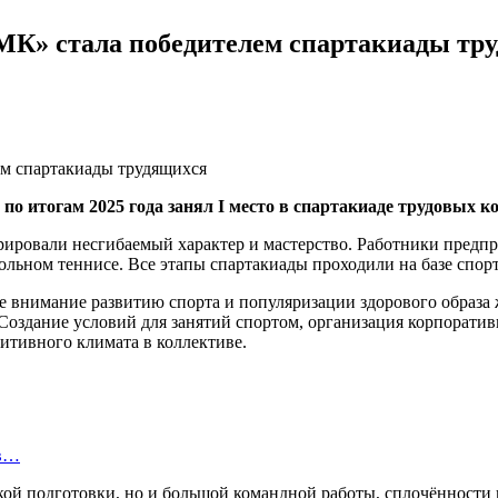
К» стала победителем спартакиады тр
по итогам 2025 года занял
I
место в спартакиаде трудовых ко
ировали несгибаемый характер и мастерство. Работники предпри
стольном теннисе. Все этапы спартакиады проходили на базе спо
 внимание развитию спорта и популяризации здорового образа
 Создание условий для занятий спортом, организация корпорат
тивного климата в коллективе.
ов…
ской подготовки, но и большой командной работы, сплочённости 