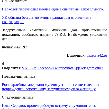
Сейчас читают
Нарколог перечислил неочевидные симптомы алкогольного…
УК обязана бесплатно менять радиаторы отопления в
квартирах,…
Задержанный 24-летний мужчина дал признательные
показания, сообщило издание 78.RU. Возбуждено уголовное
дело.
Фото: A42.RU
Источник:
gazeta.a42.ru
4
Поделится
VK
OK.ru
Facebook
Twitter
WhatsApp
Telegram
Viber
Предыдущая запись
Росгвардейцы задержали мужчину за нанесение телесных
повреждений горожанину, заступившемуся за женщину
Следующая запись
Илья Середюк провел рабочую встречу с руководителем