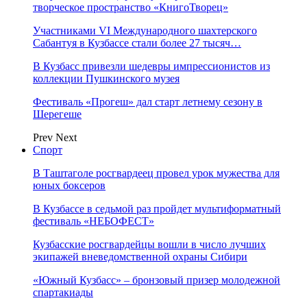
творческое пространство «КнигоТворец»
Участниками VI Международного шахтерского
Сабантуя в Кузбассе стали более 27 тысяч…
В Кузбасс привезли шедевры импрессионистов из
коллекции Пушкинского музея
Фестиваль «Прогеш» дал старт летнему сезону в
Шерегеше
Prev
Next
Спорт
В Таштаголе росгвардеец провел урок мужества для
юных боксеров
В Кузбассе в седьмой раз пройдет мультиформатный
фестиваль «НЕБОФЕСТ»
Кузбасские росгвардейцы вошли в число лучших
экипажей вневедомственной охраны Сибири
«Южный Кузбасс» – бронзовый призер молодежной
спартакиады