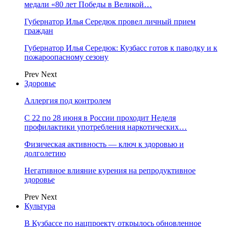
медали «80 лет Победы в Великой…
Губернатор Илья Середюк провел личный прием
граждан
Губернатор Илья Середюк: Кузбасс готов к паводку и к
пожароопасному сезону
Prev
Next
Здоровье
Аллергия под контролем
С 22 по 28 июня в России проходит Неделя
профилактики употребления наркотических…
Физическая активность — ключ к здоровью и
долголетию
Негативное влияние курения на репродуктивное
здоровье
Prev
Next
Культура
В Кузбассе по нацпроекту открылось обновленное