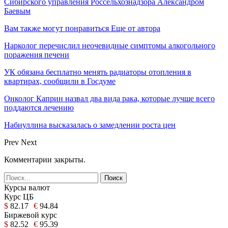
Сибирского управления Россельхознадзора Александром
Баевым
Вам также могут понравиться
Еще от автора
Нарколог перечислил неочевидные симптомы алкогольного
поражения печени
УК обязана бесплатно менять радиаторы отопления в
квартирах, сообщили в Госдуме
Онколог Каприн назвал два вида рака, которые лучше всего
поддаются лечению
Набиуллина высказалась о замедлении роста цен
Prev
Next
Комментарии закрыты.
Курсы валют
Курс ЦБ
$
82.17
€
94.84
Биржевой курс
$
82.52
€
95.39