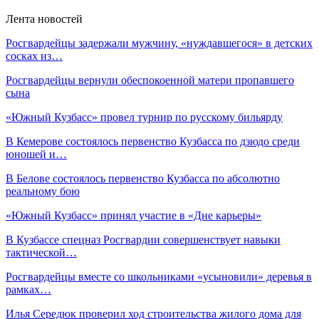
Лента новостей
Росгвардейцы задержали мужчину, «нуждавшегося» в детских
сосках из…
Росгвардейцы вернули обеспокоенной матери пропавшего
сына
«Южный Кузбасс» провел турнир по русскому бильярду
В Кемерове состоялось первенство Кузбасса по дзюдо среди
юношей и…
В Белове состоялось первенство Кузбасса по абсолютно
реальному бою
«Южный Кузбасс» принял участие в «Дне карьеры»
В Кузбассе спецназ Росгвардии совершенствует навыки
тактической…
Росгвардейцы вместе со школьниками «усыновили» деревья в
рамках…
Илья Середюк проверил ход строительства жилого дома для