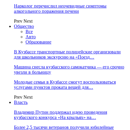
Нарколог перечислил неочевидные симптомы
алкогольного поражения печени
Prev
Next
Общество
Все
Авто
Образование
В Кузбассе транспортные полицейские организовали
для школьников экскурсию на «Поезд…
Машина снесла кузбасского самокатчика — его срочно
увезли в больницу
Молодые семьи в Кузбассе смогут воспользоваться
услугами пунктов проката вещей для…
Prev
Next
Власть
Владимир Путин поддержал идею проведения
кузбасского конкурса «На крыльях» на…
Более 2,5 тысячи ветеранов получили юбилейные