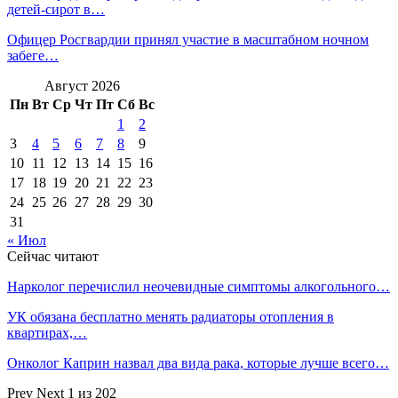
детей-сирот в…
Офицер Росгвардии принял участие в масштабном ночном
забеге…
Август 2026
Пн
Вт
Ср
Чт
Пт
Сб
Вс
1
2
3
4
5
6
7
8
9
10
11
12
13
14
15
16
17
18
19
20
21
22
23
24
25
26
27
28
29
30
31
« Июл
Сейчас читают
Нарколог перечислил неочевидные симптомы алкогольного…
УК обязана бесплатно менять радиаторы отопления в
квартирах,…
Онколог Каприн назвал два вида рака, которые лучше всего…
Prev
Next
1 из 202