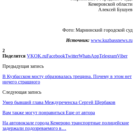
Кемеровской области
Алексей Бушуев
Фото: Мариинский городской суд
Источник:
www.kuzbassnews.ru
2
Поделится
VK
OK.ru
Facebook
Twitter
WhatsApp
Telegram
Viber
Предыдущая запись
В Кузбасском мосту образовалась трещина. Почему в этом нет
ничего страшного
Следующая запись
Умер бывший глава Междуреченска Сергей Щербаков
Вам также могут понравиться
Еще от автора
На автовокзале города Кемерово транспортные полицейские
задержали подозреваемого в…