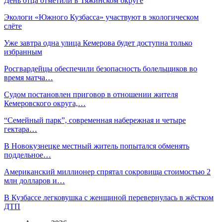
День отца отметили в Тяжинском округе
Экологи «Южного Кузбасса» участвуют в экологическом
слёте
Уже завтра одна улица Кемерова будет доступна только
избранным
Росгвардейцы обеспечили безопасность болельщиков во
время матча…
Судом постановлен приговор в отношении жителя
Кемеровского округа,…
“Семейный парк”, современная набережная и четыре
гектара…
В Новокузнецке местный житель попытался обменять
поддельное…
Американский миллионер спрятал сокровища стоимостью 2
млн долларов и…
В Кузбассе легковушка с женщиной перевернулась в жёстком
ДТП