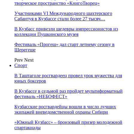
творческое пространство «КнигоТворец»
Участниками VI Международного шахтерского
Сабантуя в Кузбассе стали более 27 тысяч…
В Кузбасс привезли шедевры импрессионистов из
коллекции Пушкинского музея
Фестиваль «Прогеш» дал старт летнему сезону в
Шерегеше
Prev
Next
Спорт
В Таштаголе росгвардеец провел урок мужества для
юных боксеров
В Кузбассе в седьмой раз пройдет мультиформатный
фестиваль «НЕБОФЕСТ»
Кузбасские росгвардейцы вошли в число лучших
экипажей вневедомственной охраны Сибири
«Южный Кузбасс» – бронзовый призер молодежной
спартакиады