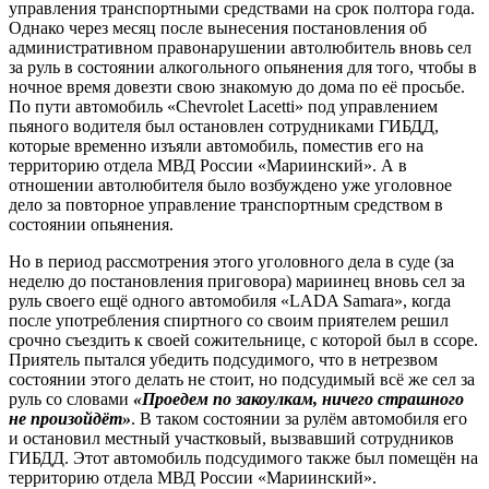
управления транспортными средствами на срок полтора года.
Однако через месяц после вынесения постановления об
административном правонарушении автолюбитель вновь сел
за руль в состоянии алкогольного опьянения для того, чтобы в
ночное время довезти свою знакомую до дома по её просьбе.
По пути автомобиль «Chevrolet Lacetti» под управлением
пьяного водителя был остановлен сотрудниками ГИБДД,
которые временно изъяли автомобиль, поместив его на
территорию отдела МВД России «Мариинский». А в
отношении автолюбителя было возбуждено уже уголовное
дело за повторное управление транспортным средством в
состоянии опьянения.
Но в период рассмотрения этого уголовного дела в суде (за
неделю до постановления приговора) мариинец вновь сел за
руль своего ещё одного автомобиля «LADA Samara», когда
после употребления спиртного со своим приятелем решил
срочно съездить к своей сожительнице, с которой был в ссоре.
Приятель пытался убедить подсудимого, что в нетрезвом
состоянии этого делать не стоит, но подсудимый всё же сел за
руль со словами
«Проедем по закоулкам, ничего страшного
не произойдёт»
. В таком состоянии за рулём автомобиля его
и остановил местный участковый, вызвавший сотрудников
ГИБДД. Этот автомобиль подсудимого также был помещён на
территорию отдела МВД России «Мариинский».