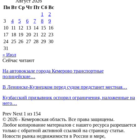
Август 2026
Пн
Вт
Ср
Чт
Пт
Сб
Вс
1
2
3
4
5
6
7
8
9
10
11
12
13
14
15
16
17
18
19
20
21
22
23
24
25
26
27
28
29
30
31
« Июл
Сейчас читают
На автовокзале города Кемерово транспортные
полицейские…
В Ленинске-Кузнецком перед судом предстанет местная…
Кузбасский призывник оспорил ограничения, наложенные на
него…
Prev
Next
1 из 154
© 2026 - Кемеровская область. Все права защищены.
Любое копирование материалов с нашего ресурса разрешается
только с обратной активной ссылкой на страницу статьи.
Новости рынка недвижимости в России и мире,