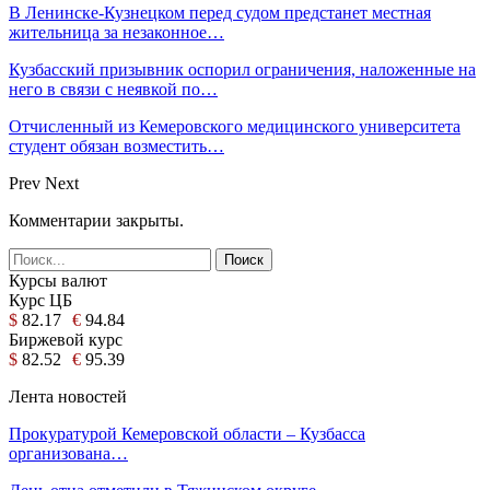
В Ленинске-Кузнецком перед судом предстанет местная
жительница за незаконное…
Кузбасский призывник оспорил ограничения, наложенные на
него в связи с неявкой по…
Отчисленный из Кемеровского медицинского университета
студент обязан возместить…
Prev
Next
Комментарии закрыты.
Курсы валют
Курс ЦБ
$
82.17
€
94.84
Биржевой курс
$
82.52
€
95.39
Лента новостей
Прокуратурой Кемеровской области – Кузбасса
организована…