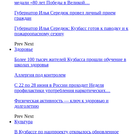
медали «80 лет Победы в Великой…
Губернатор Илья Середюк провел личный прием
граждан
Губернатор Илья Середюк: Кузбасс готов к паводку и к
пожароопасному сезону
Prev
Next
Здоровье
Более 100 тысяч жителей Кузбасса прошли обучение в
школах здоровья
Аллергия под контролем
С 22 по 28 июня в России проходит Неделя
профилактики употребления наркотических…
Физическая активность — ключ к здоровью и
долголетию
Prev
Next
Культура
В Кузбассе по нацпроекту открылось обновленное