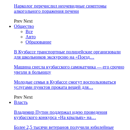
Нарколог перечислил неочевидные симптомы
алкогольного поражения печени
Prev
Next
Общество
Все
Авто
Образование
В Кузбассе транспортные полицейские организовали
для школьников экскурсию на «Поезд…
Машина снесла кузбасского самокатчика — его срочно
увезли в больницу
Молодые семьи в Кузбассе смогут воспользоваться
услугами пунктов проката вещей для…
Prev
Next
Власть
Владимир Путин поддержал идею проведения
кузбасского конкурса «На крыльях» на…
Более 2,5 тысячи ветеранов получили юбилейные