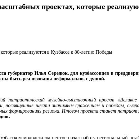
масштабных проектах, которые реализуют
сса губернатор Илья Середюк, для кузбассовцев в преддвер
лжны быть реализованы неформально, с душой.
кий патриотический музейно-выставочный проект «Великие
ии, посвященные шести значимым сражениям и победам, сыгр
енных формированиях региона. Итогом проекта станет патриоти
дюк.
в Кузбасском молодежном центре начал работу региональный шта