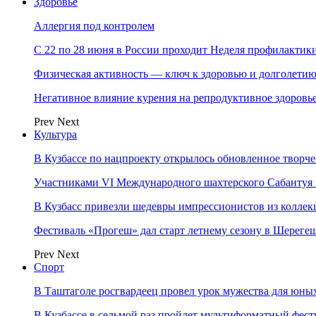
Здоровье
Аллергия под контролем
С 22 по 28 июня в России проходит Неделя профилакти
Физическая активность — ключ к здоровью и долголети
Негативное влияние курения на репродуктивное здоровь
Prev
Next
Культура
В Кузбассе по нацпроекту открылось обновленное творч
Участниками VI Международного шахтерского Сабантуя в
В Кузбасс привезли шедевры импрессионистов из колле
Фестиваль «Прогеш» дал старт летнему сезону в Шереге
Prev
Next
Спорт
В Таштаголе росгвардеец провел урок мужества для юны
В Кузбассе в седьмой раз пройдет мультиформатный ф