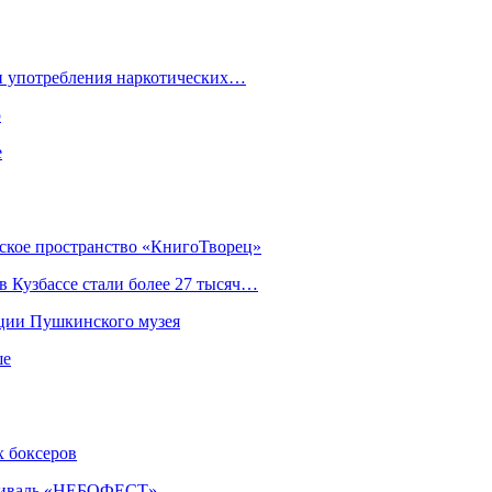
ки употребления наркотических…
ю
е
еское пространство «КнигоТворец»
 Кузбассе стали более 27 тысяч…
кции Пушкинского музея
ше
х боксеров
естиваль «НЕБОФЕСТ»