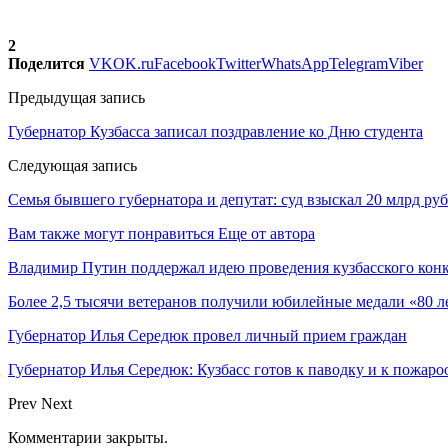
2
Поделится
VK
OK.ru
Facebook
Twitter
WhatsApp
Telegram
Viber
Предыдущая запись
Губернатор Кузбасса записал поздравление ко Дню студента
Следующая запись
Семья бывшего губернатора и депутат: суд взыскал 20 млрд ру
Вам также могут понравиться
Еще от автора
Владимир Путин поддержал идею проведения кузбасского кон
Более 2,5 тысячи ветеранов получили юбилейные медали «80 
Губернатор Илья Середюк провел личный прием граждан
Губернатор Илья Середюк: Кузбасс готов к паводку и к пожаро
Prev
Next
Комментарии закрыты.