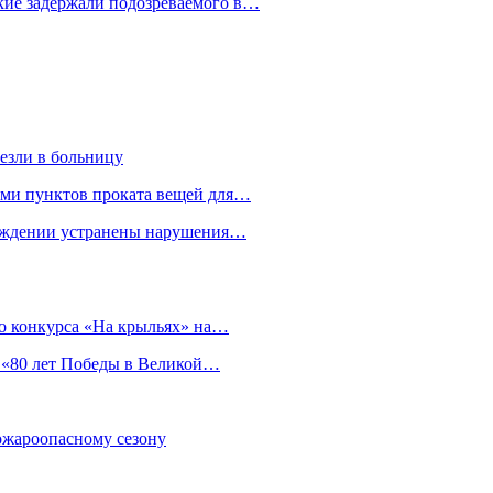
кие задержали подозреваемого в…
езли в больницу
гами пунктов проката вещей для…
реждении устранены нарушения…
о конкурса «На крыльях» на…
 «80 лет Победы в Великой…
пожароопасному сезону