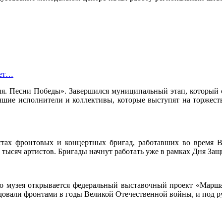
лет…
я. Песни Победы». Завершился муниципальный этап, который со
шие исполнители и коллективы, которые выступят на торжеств
стах фронтовых и концертных бригад, работавших во время 
5 тысяч артистов. Бригады начнут работать уже в рамках Дня За
кого музея открывается федеральный выставочный проект «Мар
овали фронтами в годы Великой Отечественной войны, и под ру