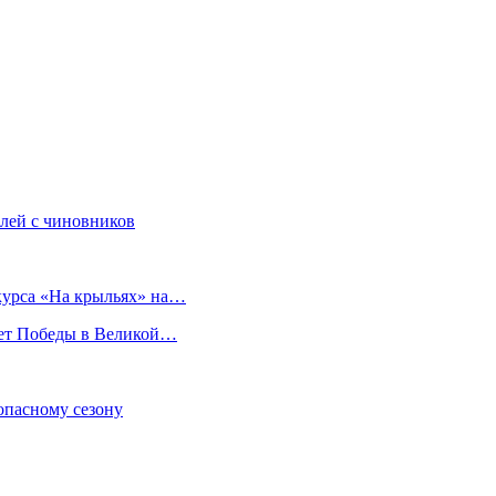
блей с чиновников
курса «На крыльях» на…
лет Победы в Великой…
опасному сезону