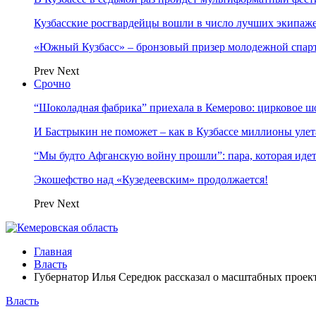
Кузбасские росгвардейцы вошли в число лучших экипаж
«Южный Кузбасс» – бронзовый призер молодежной спар
Prev
Next
Срочно
“Шоколадная фабрика” приехала в Кемерово: цирковое ш
И Бастрыкин не поможет – как в Кузбассе миллионы улет
“Мы будто Афганскую войну прошли”: пара, которая ид
Экошефство над «Кузедеевским» продолжается!
Prev
Next
Главная
Власть
Губернатор Илья Середюк рассказал о масштабных проект
Власть