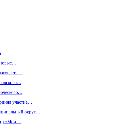
а
т новые…
Благовест»…
узовского…
ворческого…
принял участие…
ниципальный округ…
нтр «Мои…