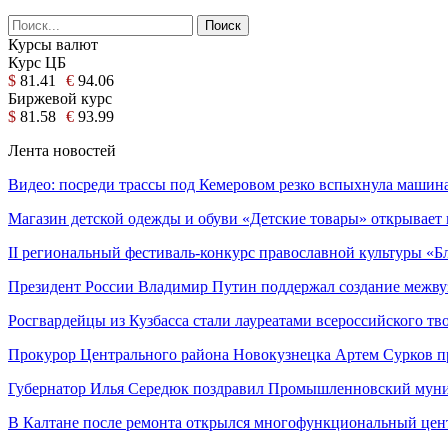
Курсы валют
Курс ЦБ
$
81.41
€
94.06
Биржевой курс
$
81.58
€
93.99
Лента новостей
Видео: посреди трассы под Кемеровом резко вспыхнула машин
Магазин детской одежды и обуви «Детские товары» открывае
II региональный фестиваль-конкурс православной культуры «
Президент России Владимир Путин поддержал создание межв
Росгвардейцы из Кузбасса стали лауреатами всероссийского т
Прокурор Центрального района Новокузнецка Артем Сурков 
Губернатор Илья Середюк поздравил Промышленновский му
В Калтане после ремонта открылся многофункциональный це