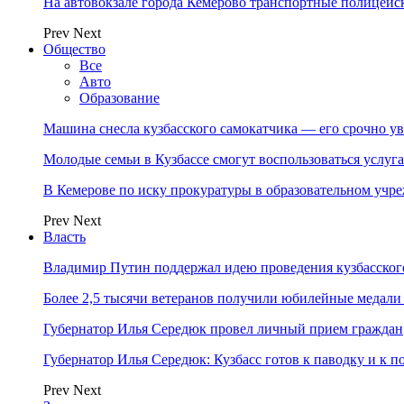
На автовокзале города Кемерово транспортные полицейс
Prev
Next
Общество
Все
Авто
Образование
Машина снесла кузбасского самокатчика — его срочно ув
Молодые семьи в Кузбассе смогут воспользоваться услу
В Кемерове по иску прокуратуры в образовательном уч
Prev
Next
Власть
Владимир Путин поддержал идею проведения кузбасског
Более 2,5 тысячи ветеранов получили юбилейные медали
Губернатор Илья Середюк провел личный прием граждан
Губернатор Илья Середюк: Кузбасс готов к паводку и к 
Prev
Next