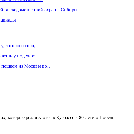
ей вневедомственной охраны Сибири
такиады
оу, которого город…
ают псу под хвост
ет пешком из Москвы во…
ах, которые реализуются в Кузбассе к 80-летию Победы