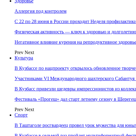
Здоровье
Аллергия под контролем
С 22 по 28 июня в России проходит Неделя профилакти
Физическая активность — ключ к здоровью и долголети
Негативное влияние курения на репродуктивное здоровь
Prev
Next
Культура
В Кузбассе по нацпроекту открылось обновленное творч
Участниками VI Международного шахтерского Сабантуя в
В Кузбасс привезли шедевры импрессионистов из колле
Фестиваль «Прогеш» дал старт летнему сезону в Шереге
Prev
Next
Спорт
В Таштаголе росгвардеец провел урок мужества для юны
В Кузбассе в седьмой раз пройдет мультиформатный ф