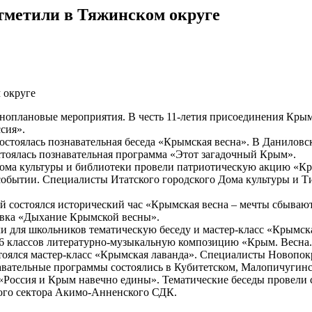
тметили в Тяжинском округе
ноплановые мероприятия. В честь 11-летия присоединения Кры
сия».
 состоялась познавательная беседа «Крымская весна». В Данил
стоялась познавательная программа «Этот загадочный Крым».
Дома культуры и библиотеки провели патриотическую акцию «Кр
обытии. Специалисты Итатского городского Дома культуры и Ти
 состоялся исторический час «Крымская весна – мечты сбывают
вка «Дыхание Крымской весны».
и для школьников тематическую беседу и мастер-класс «Крымск
 6 классов литературно-музыкальную композицию «Крым. Весна.
оялся мастер-класс «Крымская лаванда». Специалисты Новопокр
авательные программы состоялись в Кубитетском, Малопичугин
 «Россия и Крым навечно едины». Тематические беседы провели
кого сектора Акимо-Анненского СДК.