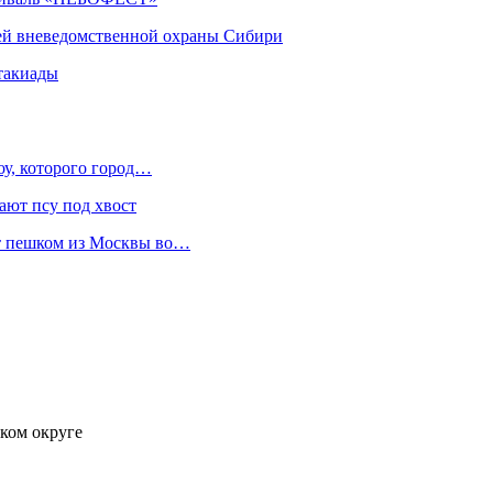
ей вневедомственной охраны Сибири
такиады
оу, которого город…
ают псу под хвост
ет пешком из Москвы во…
ком округе