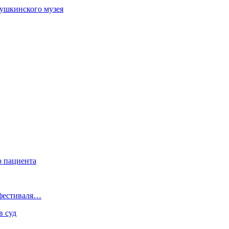
Пушкинского музея
о пациента
 фестиваля…
в суд