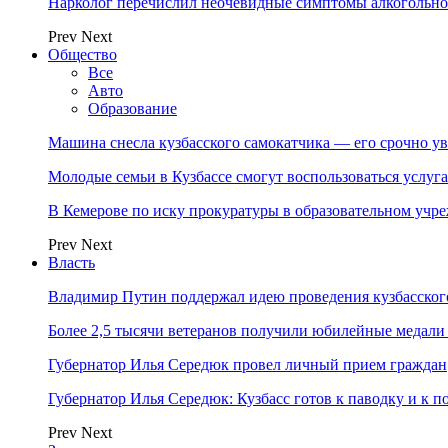
Нарколог перечислил неочевидные симптомы алкогольно
Prev
Next
Общество
Все
Авто
Образование
Машина снесла кузбасского самокатчика — его срочно ув
Молодые семьи в Кузбассе смогут воспользоваться услу
В Кемерове по иску прокуратуры в образовательном уч
Prev
Next
Власть
Владимир Путин поддержал идею проведения кузбасског
Более 2,5 тысячи ветеранов получили юбилейные медали
Губернатор Илья Середюк провел личный прием граждан
Губернатор Илья Середюк: Кузбасс готов к паводку и к 
Prev
Next