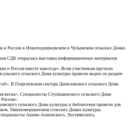
ма к России в Новоподзорновском и Чулымском сельских Домах
овском СДК открылась выставка информационных материалов
ым и Россия вместе навсегда». Всем участникам вручили
сульского сельского Дома культуры провели акции по раздаче
ся!». В Георгиевском секторе Даниловского сельского Дома
ая весна». Специалисты Ступишинского сельского Дома
 Россия».
овского сельского Дома культуры и библиотеки провели для
ском, Тяжиновершинском сельских Домах культуры.
 специалисты Акимо-Анненского, Листвянского,