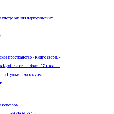
ки употребления наркотических…
ю
е
еское пространство «КнигоТворец»
 Кузбассе стали более 27 тысяч…
кции Пушкинского музея
ше
х боксеров
естиваль «НЕБОФЕСТ»