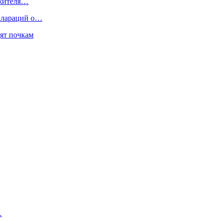
 жителя…
еклараций о…
ят почкам
…