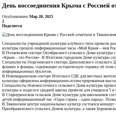
День воссоединения Крыма с Россией о
Опубликовано
Мар 20, 2025
2
Поделится
Специалисты учреждений культуры клубного типа провели раз
культуры прошли информационные часы «Мой Крым – моя Рос
В Почаевском секторе Октябрьского сельского Дома культуры
«Крым – это Россия». В Итатском городском Доме культуры со
Специалисты Георгиевского сектора Даниловского сельского 
флажки и флаеры, содержащие историческую справку об этом с
информационных буклетов.
В Новомарьинском секторе Итатского ГДК для местных жителей
культуры оформлена информационно-иллюстрированная выста
Специалисты Нововосточного сельского Дома культуры провел
культуры и педагоги средней школы провели для учащихся 5 и
В Староурюпском сельском Доме культуры для школьников сост
детей информационный час «Одна страна – один народ». Позн
В Тяжинском центре национальных культур состоялся концерт
Преображенского сельских Домов культуры, а также Бороковс