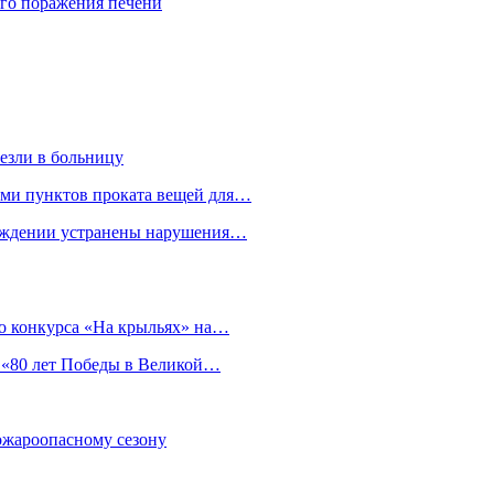
го поражения печени
езли в больницу
гами пунктов проката вещей для…
реждении устранены нарушения…
о конкурса «На крыльях» на…
 «80 лет Победы в Великой…
пожароопасному сезону