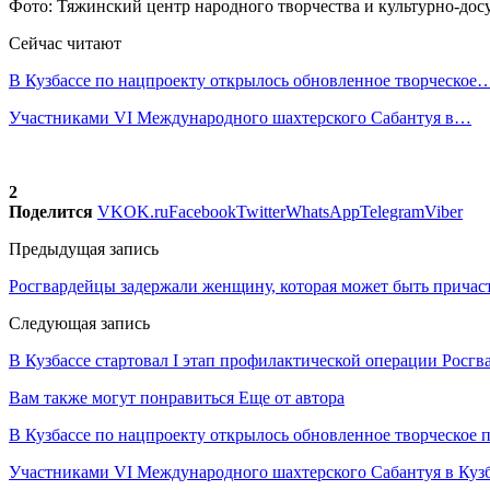
Фото: Тяжинский центр народного творчества и культурно-дос
Сейчас читают
В Кузбассе по нацпроекту открылось обновленное творческое
Участниками VI Международного шахтерского Сабантуя в…
2
Поделится
VK
OK.ru
Facebook
Twitter
WhatsApp
Telegram
Viber
Предыдущая запись
Росгвардейцы задержали женщину, которая может быть причас
Следующая запись
В Кузбассе стартовал I этап профилактической операции Росгв
Вам также могут понравиться
Еще от автора
В Кузбассе по нацпроекту открылось обновленное творческое
Участниками VI Международного шахтерского Сабантуя в Кузб