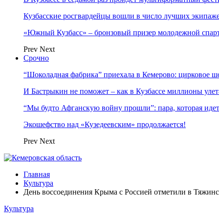
Кузбасские росгвардейцы вошли в число лучших экипаж
«Южный Кузбасс» – бронзовый призер молодежной спар
Prev
Next
Срочно
“Шоколадная фабрика” приехала в Кемерово: цирковое ш
И Бастрыкин не поможет – как в Кузбассе миллионы улет
“Мы будто Афганскую войну прошли”: пара, которая ид
Экошефство над «Кузедеевским» продолжается!
Prev
Next
Главная
Культура
День воссоединения Крыма с Россией отметили в Тяжинс
Культура