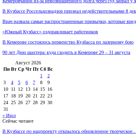
Кемеровчанин из-за невозвращённого долга через суд забрал у
В Кузбассе Россельхознадзор признал недействительными 8 д
Врач назвала самые распространенные привычки, которые вред
«Южный Кузбасс» оздоравливает работников
В Кемерове состоялось первенство Кузбасса по лазерному бою
90 лет Дню шахтера: куда сходить в Кемерове 29 – 31 августа
Август 2026
Пн
Вт
Ср
Чт
Пт
Сб
Вс
1
2
3
4
5
6
7
8
9
10
11
12
13
14
15
16
17
18
19
20
21
22
23
24
25
26
27
28
29
30
31
« Июл
Сейчас читают
В Кузбассе по нацпроекту открылось обновленное творческое