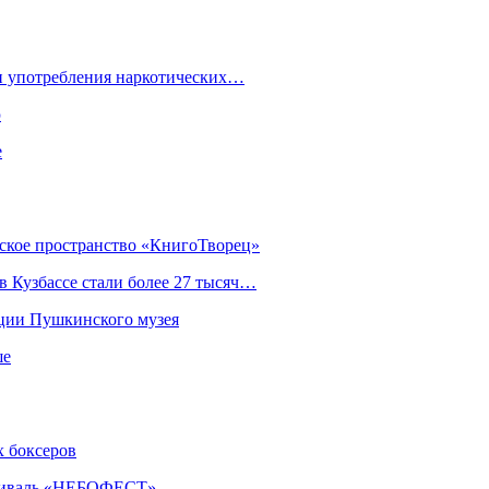
ки употребления наркотических…
ю
е
еское пространство «КнигоТворец»
 Кузбассе стали более 27 тысяч…
кции Пушкинского музея
ше
х боксеров
естиваль «НЕБОФЕСТ»