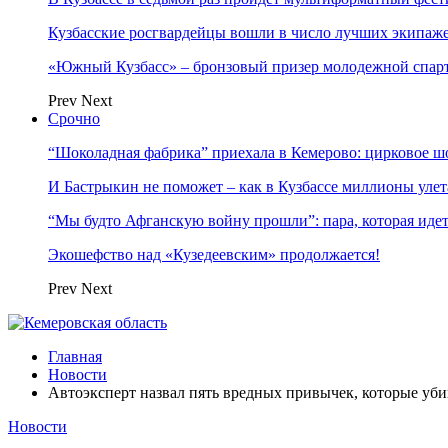
Кузбасские росгвардейцы вошли в число лучших экипаж
«Южный Кузбасс» – бронзовый призер молодежной спар
Prev
Next
Срочно
“Шоколадная фабрика” приехала в Кемерово: цирковое ш
И Бастрыкин не поможет – как в Кузбассе миллионы улет
“Мы будто Афганскую войну прошли”: пара, которая ид
Экошефство над «Кузедеевским» продолжается!
Prev
Next
Главная
Новости
Автоэксперт назвал пять вредных привычек, которые уб
Новости