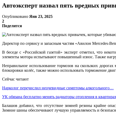
Автоэксперт назвал пять вредных при
Опубликовано
Янв 23, 2025
2
Поделится
Директор по сервису и запасным частям «Авилон Mercedes-Ben
В беседе с «Российской газетой» эксперт отметил, что неко
элементы мотора испытывают повышенный износ. Также нагрузк
Неправильное использование тормозов на скользких дорогах 
блокировки колёс, также можно использовать торможение двиг
Сейчас читают
Нарколог перечислил неочевидные симптомы алкогольного…
УК обязана бесплатно менять радиаторы отопления в квартира
Балашов добавил, что отсутствие зимней резины крайне опасн
Зимние шины обеспечивают лучшую управляемость и безопаснос