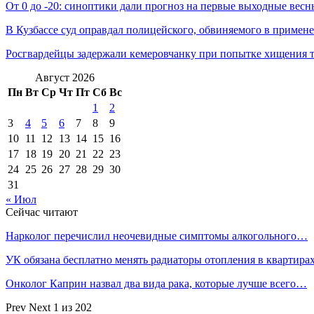
От 0 до -20: синоптики дали прогноз на первые выходные вес
В Кузбассе суд оправдал полицейского, обвиняемого в примен
Росгвардейцы задержали кемеровчанку при попытке хищения 
Август 2026
Пн
Вт
Ср
Чт
Пт
Сб
Вс
1
2
3
4
5
6
7
8
9
10
11
12
13
14
15
16
17
18
19
20
21
22
23
24
25
26
27
28
29
30
31
« Июл
Сейчас читают
Нарколог перечислил неочевидные симптомы алкогольного…
УК обязана бесплатно менять радиаторы отопления в квартира
Онколог Каприн назвал два вида рака, которые лучше всего…
Prev
Next
1 из 202