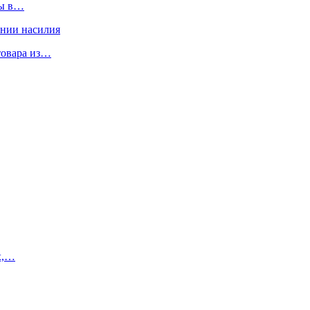
ны в…
ении насилия
товара из…
х,…