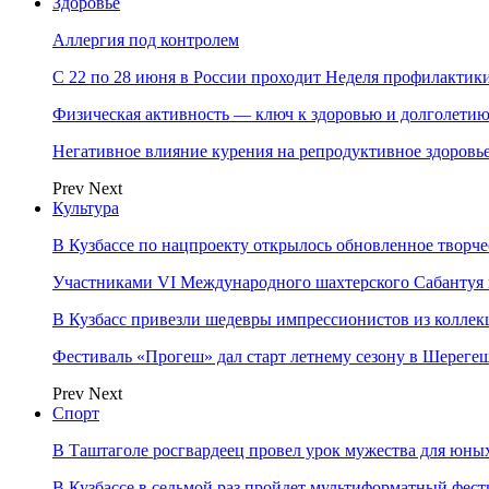
Здоровье
Аллергия под контролем
С 22 по 28 июня в России проходит Неделя профилакти
Физическая активность — ключ к здоровью и долголети
Негативное влияние курения на репродуктивное здоровь
Prev
Next
Культура
В Кузбассе по нацпроекту открылось обновленное творч
Участниками VI Международного шахтерского Сабантуя в
В Кузбасс привезли шедевры импрессионистов из колле
Фестиваль «Прогеш» дал старт летнему сезону в Шереге
Prev
Next
Спорт
В Таштаголе росгвардеец провел урок мужества для юны
В Кузбассе в седьмой раз пройдет мультиформатный ф