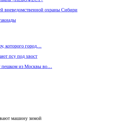
ей вневедомственной охраны Сибири
такиады
оу, которого город…
ают псу под хвост
ет пешком из Москвы во…
ивают машину зимой