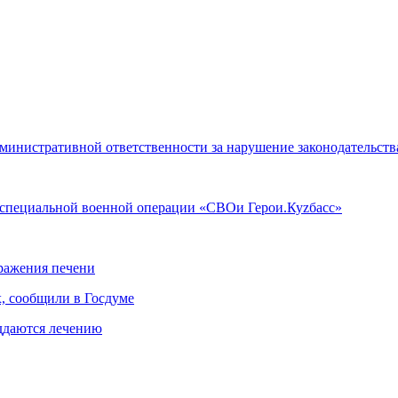
инистративной ответственности за нарушение законодательства
в специальной военной операции «СВОи Герои.Куzбасс»
ражения печени
х, сообщили в Госдуме
оддаются лечению