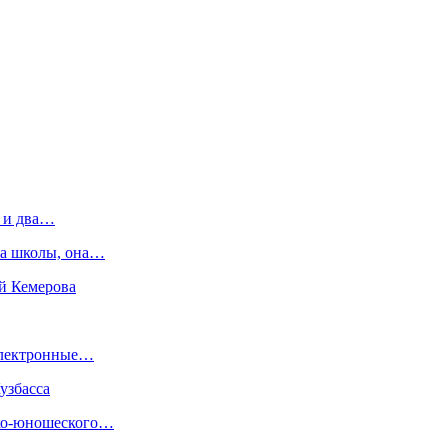
 и два…
ра школы, она…
ей Кемерова
 электронные…
узбасса
ско-юношеского…