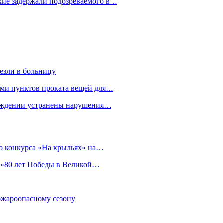
кие задержали подозреваемого в…
езли в больницу
гами пунктов проката вещей для…
реждении устранены нарушения…
о конкурса «На крыльях» на…
 «80 лет Победы в Великой…
пожароопасному сезону