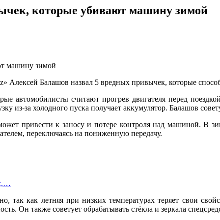
вычек, которые убивают машину зимой
z» Алексей Балашов назвал 5 вредных привычек, которые спосо
торые автомобилисты считают прогрев двигателя перед поездко
у из-за холодного пуска получает аккумулятор. Балашов совету
может привести к заносу и потере контроля над машиной. В зим
ателем, переключаясь на пониженную передачу.
х,…
о, так как летняя при низких температурах теряет свои свойс
ть. Он также советует обрабатывать стёкла и зеркала спецсред