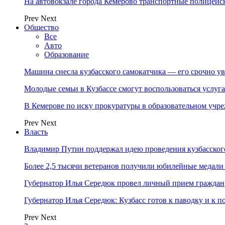
На автовокзале города Кемерово транспортные полицейс
Prev
Next
Общество
Все
Авто
Образование
Машина снесла кузбасского самокатчика — его срочно ув
Молодые семьи в Кузбассе смогут воспользоваться услу
В Кемерове по иску прокуратуры в образовательном уч
Prev
Next
Власть
Владимир Путин поддержал идею проведения кузбасског
Более 2,5 тысячи ветеранов получили юбилейные медали
Губернатор Илья Середюк провел личный прием граждан
Губернатор Илья Середюк: Кузбасс готов к паводку и к 
Prev
Next