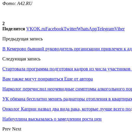
Фото: А42.RU
2
Поделится
VK
OK.ru
Facebook
Twitter
WhatsApp
Telegram
Viber
Предыдущая запись
В Кемерово бывший руководитель организации привлечен к адм
Следующая запись
Стартовала программа подготовки кадров из числа участнико
Вам также могут понравиться
Еще от автора
Нарколог перечислил неочевидные симптомы алкогольного по
УК обязана бесплатно менять радиаторы отопления в квартира
Онколог Каприн назвал два вида рака, которые лучше всего п
Набиуллина высказалась о замедлении роста цен
Prev
Next