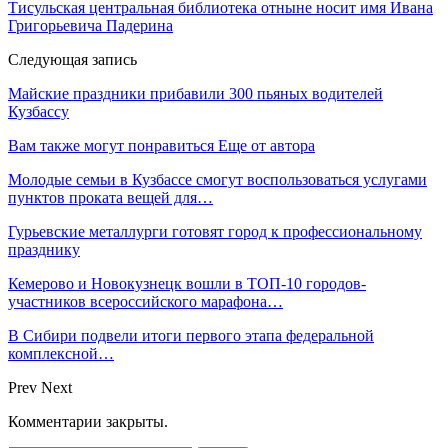
Тисульская центральная библиотека отныне носит имя Ивана
Григорьевича Падерина
Следующая запись
Майские праздники прибавили 300 пьяных водителей
Кузбассу
Вам также могут понравиться
Еще от автора
Молодые семьи в Кузбассе смогут воспользоваться услугами
пунктов проката вещей для…
Гурьевские металлурги готовят город к профессиональному
празднику
Кемерово и Новокузнецк вошли в ТОП-10 городов-
участников всероссийского марафона…
В Сибири подвели итоги первого этапа федеральной
комплексной…
Prev
Next
Комментарии закрыты.