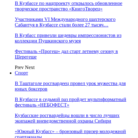
В Кузбассе по нацпроекту открылось обновленное
творческое пространство «КнигоТворец»
Участниками VI Международного шахтерского
Сабантуя в Кузбассе стали более 27 тысяч…
В Кузбасс привезли шедевры импрессионистов из
коллекции Пушкинского музея
Фестиваль «Прогеш» дал старт летнему сезону в
Шерегеше
Prev
Next
Спорт
В Таштаголе росгвардеец провел урок мужества для
юных боксеров
В Кузбассе в седьмой раз пройдет мультиформатный
фестиваль «НЕБОФЕСТ»
Кузбасские росгвардейцы вошли в число лучших
экипажей вневедомственной охраны Сибири
«Южный Кузбасс» – бронзовый призер молодежной
спартакиады