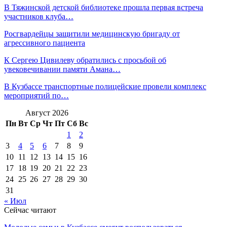
В Тяжинской детской библиотеке прошла первая встреча
участников клуба…
Росгвардейцы защитили медицинскую бригаду от
агрессивного пациента
К Сергею Цивилеву обратились с просьбой об
увековечивании памяти Амана…
В Кузбассе транспортные полицейские провели комплекс
мероприятий по…
Август 2026
Пн
Вт
Ср
Чт
Пт
Сб
Вс
1
2
3
4
5
6
7
8
9
10
11
12
13
14
15
16
17
18
19
20
21
22
23
24
25
26
27
28
29
30
31
« Июл
Сейчас читают