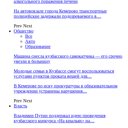
алкогольного поражения печени
На автовокзале города Кемерово транспортные
полицейские задержали подозреваемого в…
Prev
Next
Общество
Все
Авто
Образование
Машина снесла кузбасского самокатчика — его срочно
увезли в больницу
Молодые семьи в Кузбассе смогут воспользоваться
услугами пунктов проката вещей для…
В Кемерове по иску прокуратуры в образовательном
учреждении устранены нарушения…
Prev
Next
Власть
Владимир Путин поддержал идею проведения
кузбасского конкурса «На крыльях» на…