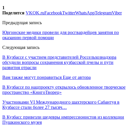
1
Поделится
VK
OK.ru
Facebook
Twitter
WhatsApp
Telegram
Viber
Предыдущая запись
Юргинские медики провели для росгвардейцев занятия по
оказанию первой помощи
Следующая запись
В Кузбассе с участием представителей Россельхознадзора
обсудили вопросы сохранения кузбасской пчелы и пути
развития отрасли
Вам также могут понравиться
Еще от автора
В Кузбассе по нацпроекту открылось обновленное творческое
пространство «КнигоТворец»
Участниками VI Международного шахтерского Сабантуя в
Кузбассе стали более 27 тысяч…
В Кузбасс привезли шедевры импрессионистов из коллекции
Пушкинского музея