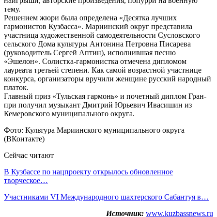
наигрыши, авторские произведения, попурри на военную
тему.
Решением жюри была определена «Десятка лучших
гармонистов Кузбасса». Мариинский округ представила
участница художественной самодеятельности Сусловского
сельского Дома культуры Антонина Петровна Писарева
(руководитель Сергей Аптин), исполнившая песню
«Эшелон». Солистка-гармонистка отмечена дипломом
лауреата третьей степени. Как самой возрастной участнице
конкурса, организаторы вручили женщине русский народный
платок.
Главный приз «Тульская гармонь» и почетный диплом Гран-
при получил музыкант Дмитрий Юрьевич Ивасишин из
Кемеровского муниципального округа.
Фото: Культура Мариинского муниципального округа
(ВКонтакте)
Сейчас читают
В Кузбассе по нацпроекту открылось обновленное
творческое…
Участниками VI Международного шахтерского Сабантуя в…
Источник:
www.kuzbassnews.ru