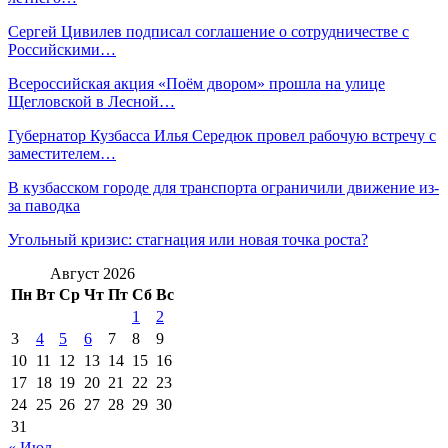
Сергей Цивилев подписал соглашение о сотрудничестве с
Российскими…
Всероссийская акция «Поём двором» прошла на улице
Щегловской в Лесной…
Губернатор Кузбасса Илья Середюк провел рабочую встречу с
заместителем…
В кузбасском городе для транспорта ограничили движение из-
за паводка
Угольный кризис: стагнация или новая точка роста?
Август 2026
Пн
Вт
Ср
Чт
Пт
Сб
Вс
1
2
3
4
5
6
7
8
9
10
11
12
13
14
15
16
17
18
19
20
21
22
23
24
25
26
27
28
29
30
31
« Июл