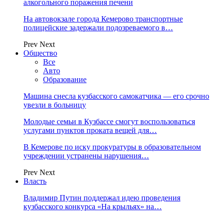
алкогольного поражения печени
На автовокзале города Кемерово транспортные
полицейские задержали подозреваемого в…
Prev
Next
Общество
Все
Авто
Образование
Машина снесла кузбасского самокатчика — его срочно
увезли в больницу
Молодые семьи в Кузбассе смогут воспользоваться
услугами пунктов проката вещей для…
В Кемерове по иску прокуратуры в образовательном
учреждении устранены нарушения…
Prev
Next
Власть
Владимир Путин поддержал идею проведения
кузбасского конкурса «На крыльях» на…