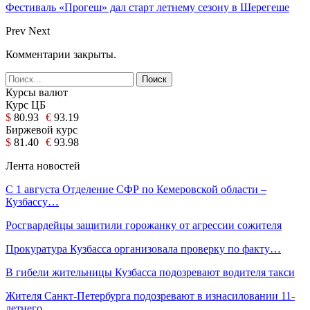
Фестиваль «Прогеш» дал старт летнему сезону в Шерегеше
Prev
Next
Комментарии закрыты.
Курсы валют
Курс ЦБ
$
80.93
€
93.19
Биржевой курс
$
81.40
€
93.98
Лента новостей
С 1 августа Отделение СФР по Кемеровской области –
Кузбассу…
Росгвардейцы защитили горожанку от агрессии сожителя
Прокуратура Кузбасса организовала проверку по факту…
В гибели жительницы Кузбасса подозревают водителя такси
Жителя Санкт-Петербурга подозревают в изнасиловании 11-
летнего…