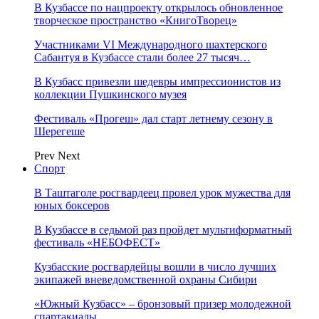
В Кузбассе по нацпроекту открылось обновленное
творческое пространство «КнигоТворец»
Участниками VI Международного шахтерского
Сабантуя в Кузбассе стали более 27 тысяч…
В Кузбасс привезли шедевры импрессионистов из
коллекции Пушкинского музея
Фестиваль «Прогеш» дал старт летнему сезону в
Шерегеше
Prev
Next
Спорт
В Таштаголе росгвардеец провел урок мужества для
юных боксеров
В Кузбассе в седьмой раз пройдет мультиформатный
фестиваль «НЕБОФЕСТ»
Кузбасские росгвардейцы вошли в число лучших
экипажей вневедомственной охраны Сибири
«Южный Кузбасс» – бронзовый призер молодежной
спартакиады